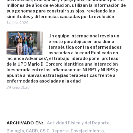
millones de años de evolución, utilizan la información de
sus genomas para construir sus ojos, revelando las
similitudes y diferencias causadas por la evolución
14 julio 2026
Un equipo internacional revela un
efecto paradójico en una diana
terapéutica contra enfermedades
asociadas a la edad Publicado en
'Science Advances', el trabajo liderado por el profesor
de la UPO Mario D. Cordero identifica una interacción
inesperada entre los inflamasomas NLRP1 y NLRP3 y
apunta a nuevas estrategias terapéuticas frente a
enfermedades asociadas a la edad
29 junio 2026
ARCHIVADO EN:
,
Actividad Física y del Deporte
,
,
,
,
,
Biología
CABD
CSIC
Deporte
Envejecimiento