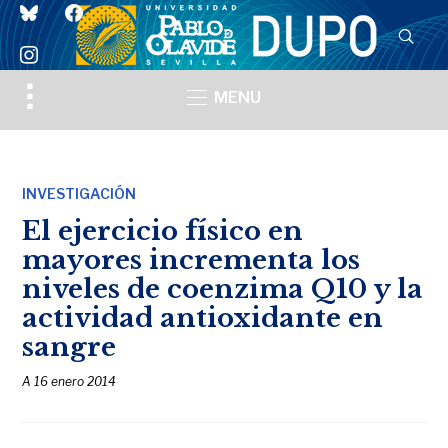
bluesky
facebook
instagram
Toggle
MENU
sidebar
&
navigation
INVESTIGACIÓN
El ejercicio físico en
mayores incrementa los
niveles de coenzima Q10 y la
actividad antioxidante en
sangre
A
16 enero 2014