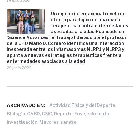
14 julio 2026
Un equipo internacional revela un
efecto paradójico en una diana
terapéutica contra enfermedades
asociadas a la edad Publicado en
'Science Advances', el trabajo liderado por el profesor
de la UPO Mario D. Cordero identifica una interacción
inesperada entre los inflamasomas NLRP1 y NLRP3 y
apunta a nuevas estrategias terapéuticas frente a
enfermedades asociadas a la edad
29 junio 2026
ARCHIVADO EN:
,
Actividad Física y del Deporte
,
,
,
,
,
Biología
CABD
CSIC
Deporte
Envejecimiento
,
,
Investigación
Mayores
sangre