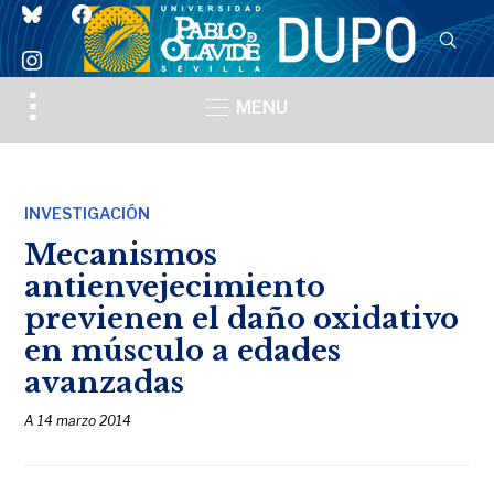
bluesky
facebook
instagram
Toggle
MENU
sidebar
&
navigation
INVESTIGACIÓN
Mecanismos
antienvejecimiento
previenen el daño oxidativo
en músculo a edades
avanzadas
A
14 marzo 2014