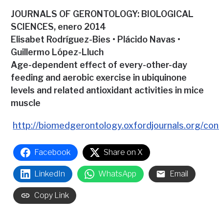
JOURNALS OF GERONTOLOGY: BIOLOGICAL
SCIENCES, enero 2014
Elisabet Rodríguez-Bies • Plácido Navas •
Guillermo López-Lluch
Age-dependent effect of every-other-day
feeding and aerobic exercise in ubiquinone
levels and related antioxidant activities in mice
muscle
http://biomedgerontology.oxfordjournals.org/co
Facebook
Share on X
LinkedIn
WhatsApp
Email
Copy Link