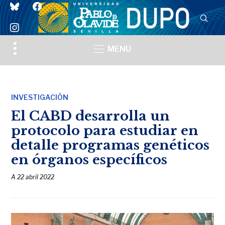
bluesky
facebook
instagram
Toggle
MENU
sidebar
&
navigation
INVESTIGACIÓN
El CABD desarrolla un
protocolo para estudiar en
detalle programas genéticos
en órganos específicos
A
22 abril 2022