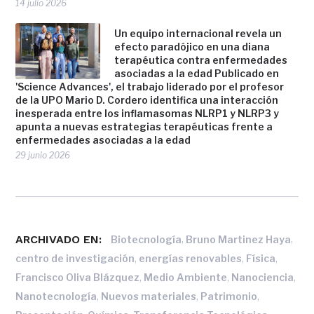
14 julio 2026
Un equipo internacional revela un
efecto paradójico en una diana
terapéutica contra enfermedades
asociadas a la edad Publicado en
'Science Advances', el trabajo liderado por el profesor
de la UPO Mario D. Cordero identifica una interacción
inesperada entre los inflamasomas NLRP1 y NLRP3 y
apunta a nuevas estrategias terapéuticas frente a
enfermedades asociadas a la edad
29 junio 2026
ARCHIVADO EN:
,
,
Biotecnología
Bruno Martinez Haya
,
,
,
centro de investigación
energías renovables
Física
,
,
,
Francisco Oliva Blázquez
Medio Ambiente
Nanociencia
,
,
,
Nanotecnología
Nuevos materiales
Patrimonio