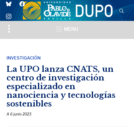
bluesky
facebook
instagram
Toggle
MENU
sidebar
&
navigation
INVESTIGACIÓN
La UPO lanza CNATS, un
centro de investigación
especializado en
nanociencia y tecnologías
sostenibles
A
6 junio 2023