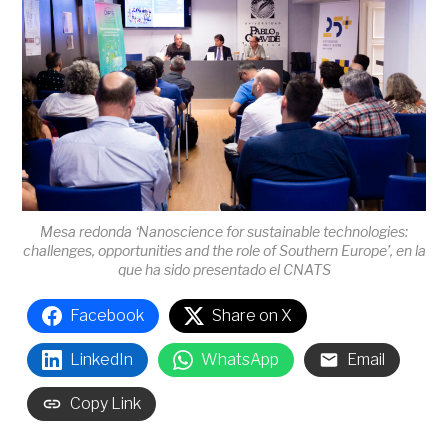
Mesa redonda ‘Nanoscience for sustainable technologies:
challenges, opportunities and the role of Southern Europe’, en la
que ha sido presentado el CNATS
Facebook
Share on X
LinkedIn
WhatsApp
Email
Copy Link