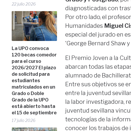
22 julio 2026
diagnosticadas con tras
Por otro lado, el profeso
Humanidades
Miguel Ci
especial del jurado en e
‘George Bernard Shaw y E
La UPO convoca
120 becas comedor
El Premio Joven a la Cul
para el curso
abarcan todas las etapas
2026/2027 El plazo
de solicitud para
alumnado de Bachillerato
estudiantes
Entre sus objetivos se 
matriculados en un
entre la juventud sevilla
Grado o Doble
Grado de la UPO
la labor investigadora, r
está abierto hasta
juventud sevillana vincul
el 15 de septiembre
tecnologías de la inform
17 julio 2026
conocer los trabajos de 