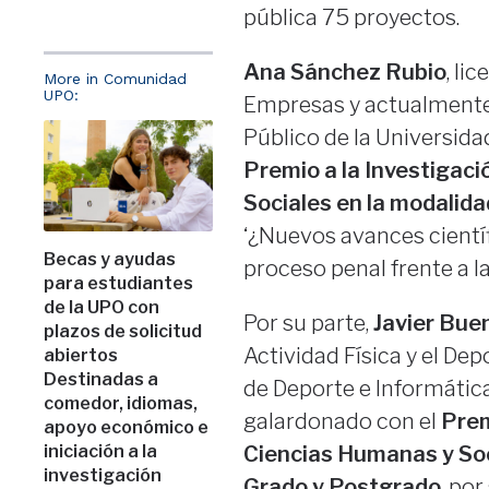
pública 75 proyectos.
Ana Sánchez Rubio
, li
More in Comunidad
UPO:
Empresas y actualmente
Público de la Universida
Premio a la Investigaci
Sociales en la modalid
‘¿Nuevos avances científ
Becas y ayudas
proceso penal frente a las 
para estudiantes
de la UPO con
Por su parte,
Javier Bue
plazos de solicitud
Actividad Física y el D
abiertos
Destinadas a
de Deporte e Informática
comedor, idiomas,
galardonado con el
Prem
apoyo económico e
iniciación a la
Ciencias Humanas y Soc
investigación
Grado y Postgrado
, por