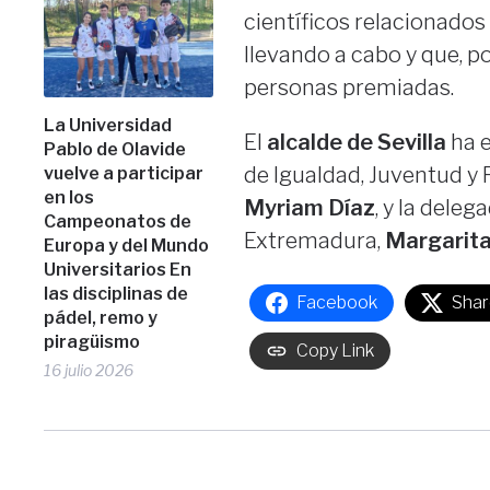
científicos relacionado
llevando a cabo y que, po
personas premiadas.
La Universidad
El
alcalde de Sevilla
ha 
Pablo de Olavide
de Igualdad, Juventud y 
vuelve a participar
en los
Myriam Díaz
, y la deleg
Campeonatos de
Extremadura,
Margarit
Europa y del Mundo
Universitarios En
las disciplinas de
Facebook
Shar
pádel, remo y
piragüismo
Copy Link
16 julio 2026