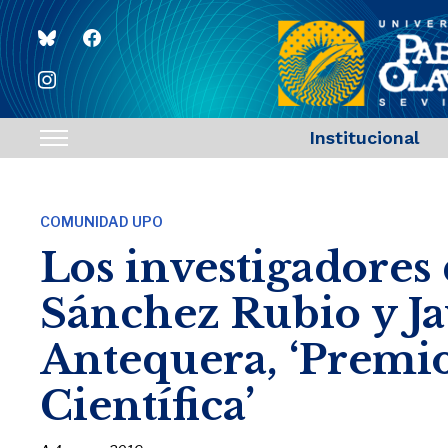
bluesky
facebook
instagram
Institucional
Toggle
sidebar
&
COMUNIDAD UPO
navigation
Los investigadores
Sánchez Rubio y J
Antequera, ‘Premio
Científica’