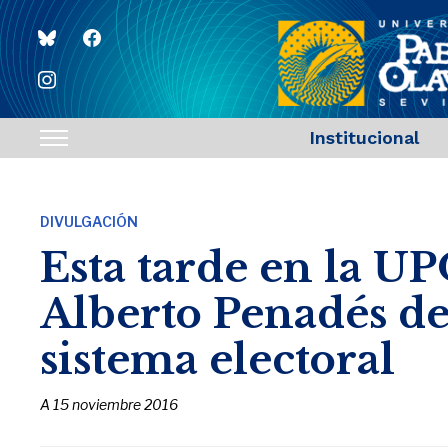
bluesky
facebook
instagram
Institucional
Toggle
sidebar
&
DIVULGACIÓN
navigation
Esta tarde en la U
Alberto Penadés de
sistema electoral
A
15 noviembre 2016