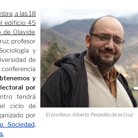
bre, a las 18
l edificio 45
o de Olavide
,
ruz, profesor
ociología y
iversidad de
 conferencia
obtenemos y
lectoral por
ntro tendrá
el ciclo de
ganizado por
El profesor Alberto Penadés de la Cruz
io Sociedad,
a.