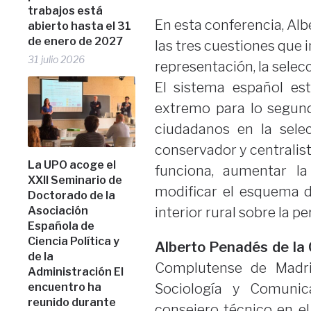
trabajos está
En esta conferencia, Al
abierto hasta el 31
de enero de 2027
las tres cuestiones que i
31 julio 2026
representación, la selecc
El sistema español es
extremo para lo segund
ciudadanos en la sele
conservador y centralist
La UPO acoge el
funciona, aumentar la
XXII Seminario de
modificar el esquema de
Doctorado de la
Asociación
interior rural sobre la pe
Española de
Ciencia Política y
Alberto Penadés de la
de la
Complutense de Madri
Administración El
encuentro ha
Sociología y Comunic
reunido durante
consejero técnico en e