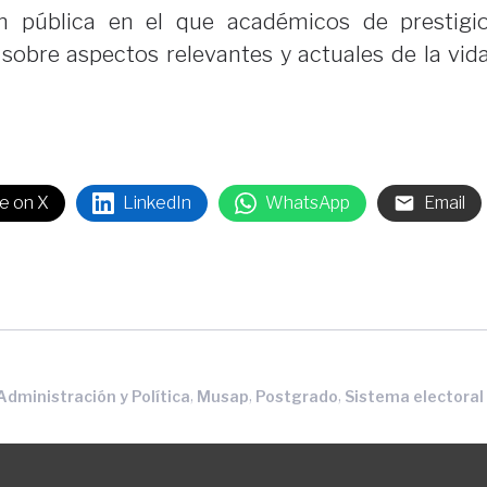
ón pública en el que académicos de prestigi
 sobre aspectos relevantes y actuales de la vid
e on X
LinkedIn
WhatsApp
Email
,
,
,
dministración y Política
Musap
Postgrado
Sistema electoral