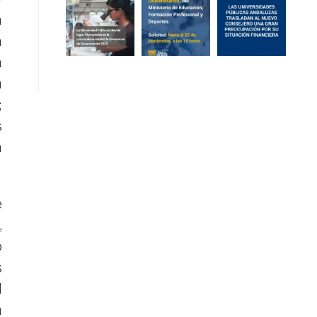
a
a
a
n
;
s
a
e
,
o
s
d
n