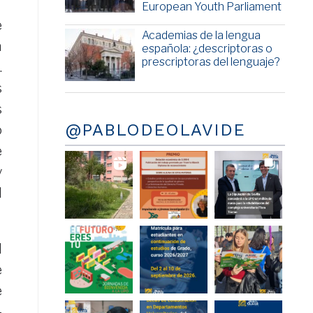
European Youth Parliament
e
Academias de la lengua
a
española: ¿descriptoras o
prescriptoras del lenguaje?
.
s
s
@PABLODEOLAVIDE
o
e
y
l
d
e
e
-