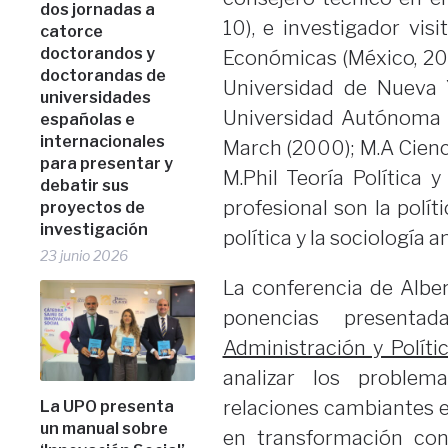
dos jornadas a
10), e investigador vis
catorce
doctorandos y
Económicas (México, 201
doctorandas de
Universidad de Nueva Y
universidades
Universidad Autónoma d
españolas e
internacionales
March (2000); M.A Cienc
para presentar y
M.Phil Teoría Política 
debatir sus
profesional son la polít
proyectos de
investigación
política y la sociología an
23 junio 2026
La conferencia de Albe
ponencias present
Administración y Políti
analizar los problem
relaciones cambiantes en
La UPO presenta
un manual sobre
en transformación co