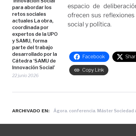
‘Innovación Social’
espacio de deliberaci
para abordar los
retos sociales
ofrecen sus reflexiones
actuales La obra,
social y política.
coordinada por
expertos de la UPO
y SAMU, forma
parte del trabajo
desarrollado por la
Facebook
Shar
Cátedra ‘SAMU de
Innovación Social’
Copy Link
22 junio 2026
ARCHIVADO EN:
,
,
Ágora
conferencia
Máster Sociedad A