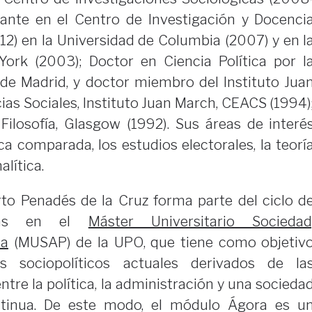
itante en el Centro de Investigación y Docenci
2) en la Universidad de Columbia (2007) y en l
ork (2003); Doctor en Ciencia Política por l
e Madrid, y doctor miembro del Instituto Jua
ias Sociales, Instituto Juan March, CEACS (1994)
y Filosofía, Glasgow (1992). Sus áreas de interé
ica comparada, los estudios electorales, la teorí
alítica.
rto Penadés de la Cruz forma parte del ciclo d
adas en el
Máster Universitario Sociedad
ca
(MUSAP) de la UPO, que tiene como objetiv
as sociopolíticos actuales derivados de la
tre la política, la administración y una socieda
ntinua. De este modo, el módulo Ágora es u