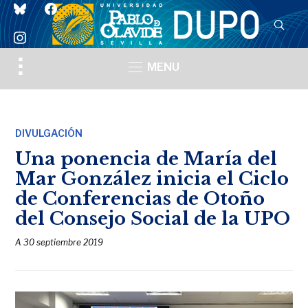
bluesky
facebook
instagram
Toggle
MENU
sidebar
&
navigation
DIVULGACIÓN
Una ponencia de María del
Mar González inicia el Ciclo
de Conferencias de Otoño
del Consejo Social de la UPO
A
30 septiembre 2019