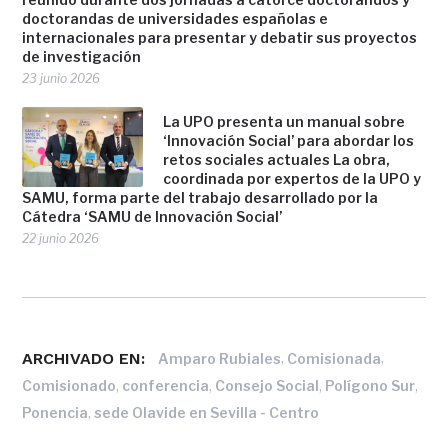
doctorandas de universidades españolas e
internacionales para presentar y debatir sus proyectos
de investigación
23 junio 2026
La UPO presenta un manual sobre
‘Innovación Social’ para abordar los
retos sociales actuales La obra,
coordinada por expertos de la UPO y
SAMU, forma parte del trabajo desarrollado por la
Cátedra ‘SAMU de Innovación Social’
22 junio 2026
ARCHIVADO EN:
,
,
Amparo Rubiales
Comisionada
,
,
,
,
Comisionado
conferencia
Consejo Social
Polígono Sur
,
Ponencia
sede Olavide en Sevilla - Centro