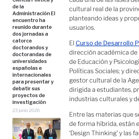
de la
cultural real de la provi
Administración El
planteando ideas y propu
encuentro ha
usuarios.
reunido durante
dos jornadas a
catorce
El
Curso de Desarrollo 
doctorandos y
dirección académica de 
doctorandas de
de Educación y Psicologí
universidades
españolas e
Políticas Sociales; y dir
internacionales
gestor cultural de la Ag
para presentar y
debatir sus
dirigida a estudiantes, 
proyectos de
industrias culturales y de
investigación
23 junio 2026
Entre las materias que s
de forma híbrida, están 
‘Design Thinking’ y las fa