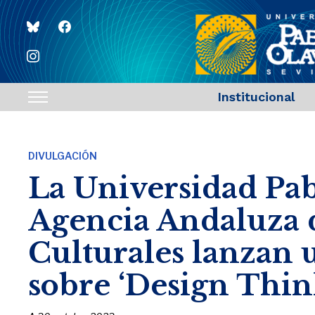
bluesky
facebook
instagram
Institucional
Toggle
sidebar
&
DIVULGACIÓN
navigation
La Universidad Pab
Agencia Andaluza d
Culturales lanzan 
sobre ‘Design Thin