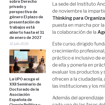
sobre Derecho
La sede del Instituto An
privado y
de noviembre la impartic
perspectiva de
género El plazo de
Thinking para Organiza
presentación de
puesta en marcha por la
trabajos está
la colaboración de la
Age
abierto hasta el 31
de enero de 2027
Este curso, dirigido fun
31 julio 2026
crecimiento profesional
práctico e inclusivo de 
de ella y ponerla en práct
evaluar los productos y 
ofrecen a la ciudadanía,
La UPO acoge el
XXII Seminario de
las instituciones y los 
Doctorado de la
Asociación
Además del aprendizaje t
Española de
cada una de las fases de
Ciencia Política y