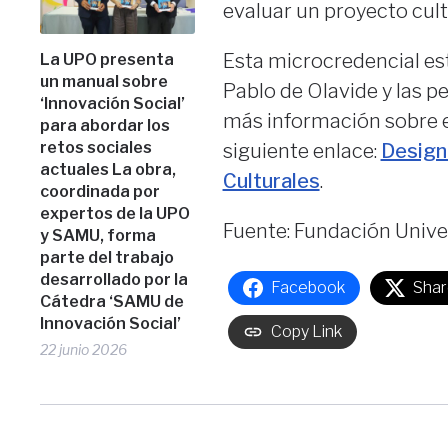
evaluar un proyecto cult
Esta microcredencial es
La UPO presenta
un manual sobre
Pablo de Olavide y las 
‘Innovación Social’
más información sobre el
para abordar los
retos sociales
siguiente enlace:
Design
actuales La obra,
Culturales
.
coordinada por
expertos de la UPO
Fuente: Fundación Unive
y SAMU, forma
parte del trabajo
desarrollado por la
Facebook
Shar
Cátedra ‘SAMU de
Innovación Social’
Copy Link
22 junio 2026