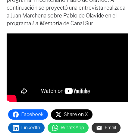
continuación se proyectó una entrevista realizada
a Juan Marchena sobre Pablo de Olavide en el
programa
La Memoria
de Canal Sur.
Facebook
Share on X
LinkedIn
WhatsApp
Email