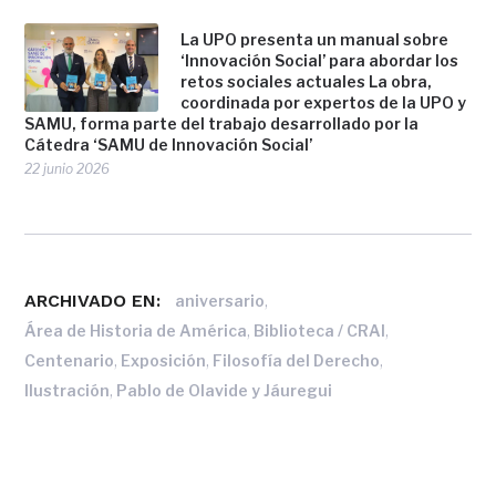
La UPO presenta un manual sobre
‘Innovación Social’ para abordar los
retos sociales actuales La obra,
coordinada por expertos de la UPO y
SAMU, forma parte del trabajo desarrollado por la
Cátedra ‘SAMU de Innovación Social’
22 junio 2026
ARCHIVADO EN:
,
aniversario
,
,
Área de Historia de América
Biblioteca / CRAI
,
,
,
Centenario
Exposición
Filosofía del Derecho
,
Ilustración
Pablo de Olavide y Jáuregui