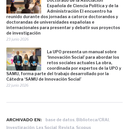
Doctorado de la Asociación
Española de Ciencia Política y de la
Administración El encuentro ha
reunido durante dos jornadas a catorce doctorandos y
doctorandas de universidades españolas e
internacionales para presentar y debatir sus proyectos
de investigación
23 junio 2026
La UPO presenta un manual sobre
‘Innovación Social’ para abordar los
retos sociales actuales La obra,
coordinada por expertos de la UPO y
SAMU, forma parte del trabajo desarrollado por la
Cátedra ‘SAMU de Innovación Social’
22 junio 2026
ARCHIVADO EN:
,
,
base de datos
Biblioteca/CRAI
,
,
,
Investigación
Lex Social
Revista
Scopus