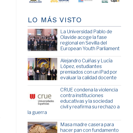
LO MÁS VISTO
La Universidad Pablo de
Olavide acoge la fase
regional en Sevilla del
European Youth Parliament
Alejandro Cuiñas y Lucía
López, estudiantes
premiados con un iPad por
evaluar la calidad docente
CRUE condena la violencia
contra instituciones
educativas y la sociedad
civil y reafirma su rechazo a
la guerra
Masa madre casera para
hacer pan con fundamento