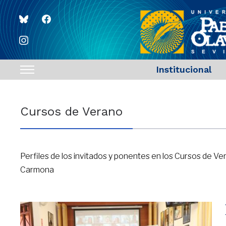
bluesky
facebook
instagram
Institucional
Toggle
sidebar
&
Cursos de Verano
navigation
Perfiles de los invitados y ponentes en los Cursos de Ve
Carmona