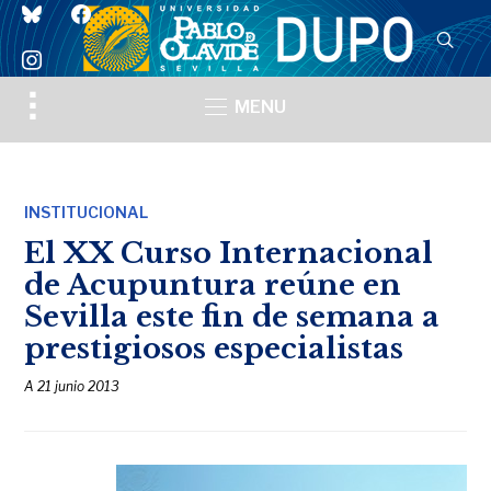
bluesky
facebook
instagram
Toggle
MENU
sidebar
&
navigation
INSTITUCIONAL
El XX Curso Internacional
de Acupuntura reúne en
Sevilla este fin de semana a
prestigiosos especialistas
A
21 junio 2013