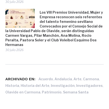
30 julio 2026
Los VIII Premios Universidad, Mujer y
Empresa reconocen seis referentes
del talento femenino sevillano
Convocados por el Consejo Social de
la Universidad Pablo de Olavide, serán distinguidas
Carmen Vargas, Pilar Manchón, Ana Molina, Rocío
Peralta, Pastora Soler y el Club Voleibol Esquimo Dos
Hermanas
30 julio 2026
ARCHIVADO EN:
,
,
,
,
Acuerdo
Andalucía
Arte
Carmona
,
,
,
,
Historia
Historia del Arte
Investigación
Investigadores
,
,
Olavide en Carmona
Patrimonio
Semana Santa