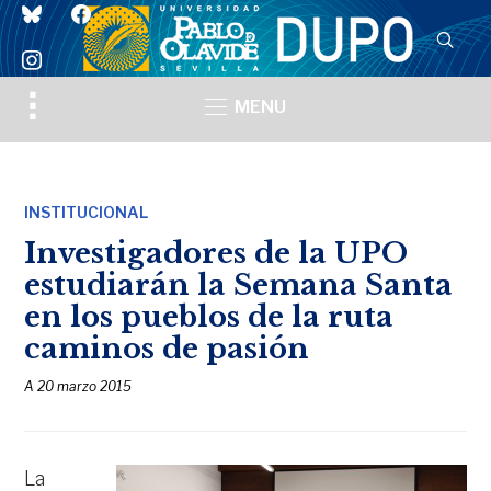
bluesky
facebook
instagram
Toggle
MENU
sidebar
&
navigation
INSTITUCIONAL
Investigadores de la UPO
estudiarán la Semana Santa
en los pueblos de la ruta
caminos de pasión
A
20 marzo 2015
La