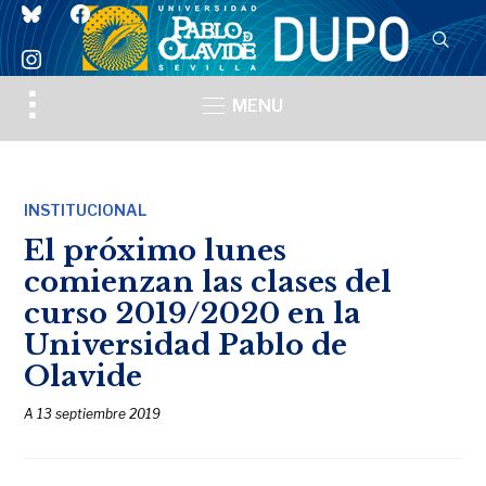
bluesky
facebook
instagram
Toggle
MENU
sidebar
&
navigation
INSTITUCIONAL
El próximo lunes
comienzan las clases del
curso 2019/2020 en la
Universidad Pablo de
Olavide
A
13 septiembre 2019