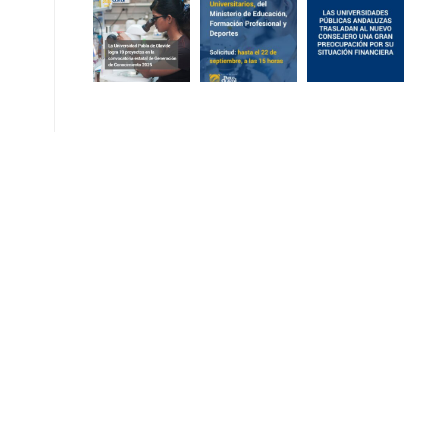
o
,
n