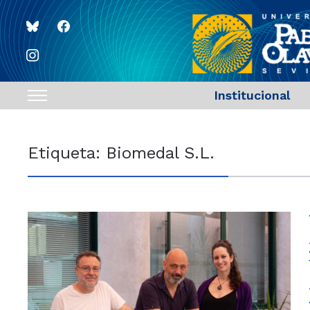
bluesky
facebook
instagram
Institucional
Toggle
sidebar
&
Etiqueta:
Biomedal S.L.
navigation