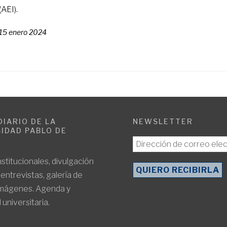
(AEI).
15 enero 2024
DIARIO DE LA
NEWSLETTER
IDAD PABLO DE
E
nstitucionales, divulgación
, entrevistas, galería de
imágenes. Agenda y
 universitaria.