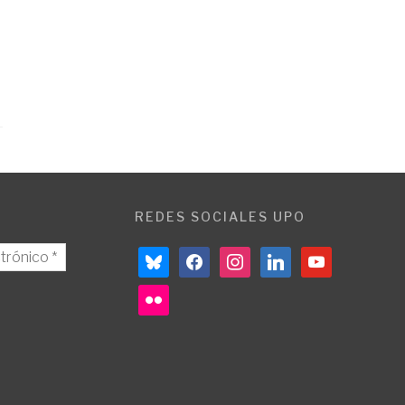
REDES SOCIALES UPO
bluesky
facebook
instagram
linkedin
youtube
flickr