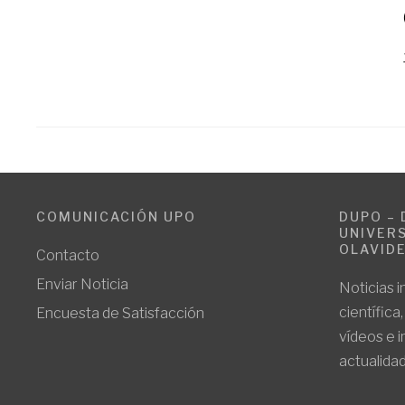
COMUNICACIÓN UPO
DUPO – 
UNIVERS
OLAVID
Contacto
Enviar Noticia
Noticias i
científica
Encuesta de Satisfacción
vídeos e 
actualidad