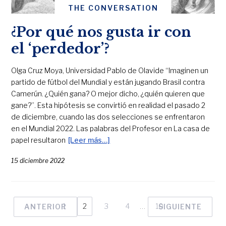
THE CONVERSATION
¿Por qué nos gusta ir con
el ‘perdedor’?
Olga Cruz Moya, Universidad Pablo de Olavide “Imaginen un
partido de fútbol del Mundial y están jugando Brasil contra
Camerún. ¿Quién gana? O mejor dicho, ¿quién quieren que
gane?”. Esta hipótesis se convirtió en realidad el pasado 2
de diciembre, cuando las dos selecciones se enfrentaron
en el Mundial 2022. Las palabras del Profesor en La casa de
papel resultaron
[Leer más…]
15 diciembre 2022
1
2
3
4
…
10
ANTERIOR
SIGUIENTE