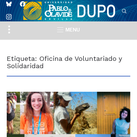
bluesky
facebook
instagram
Toggle
MENU
sidebar
&
navigation
Etiqueta:
Oficina de Voluntariado y
Solidaridad