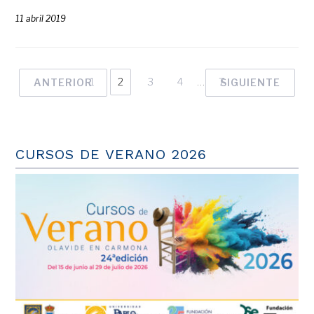
11 abril 2019
1
2
3
4
…
7
ANTERIOR
SIGUIENTE
CURSOS DE VERANO 2026