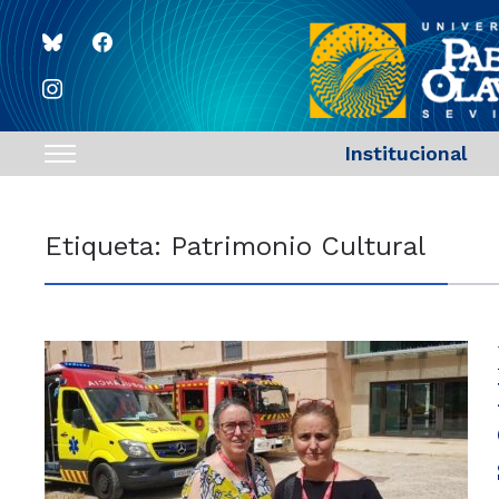
bluesky
facebook
instagram
Institucional
Toggle
sidebar
&
Etiqueta:
Patrimonio Cultural
navigation