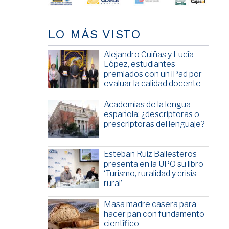
LO MÁS VISTO
Alejandro Cuiñas y Lucía
López, estudiantes
premiados con un iPad por
evaluar la calidad docente
Academias de la lengua
española: ¿descriptoras o
prescriptoras del lenguaje?
Esteban Ruiz Ballesteros
presenta en la UPO su libro
‘Turismo, ruralidad y crisis
rural’
Masa madre casera para
hacer pan con fundamento
científico