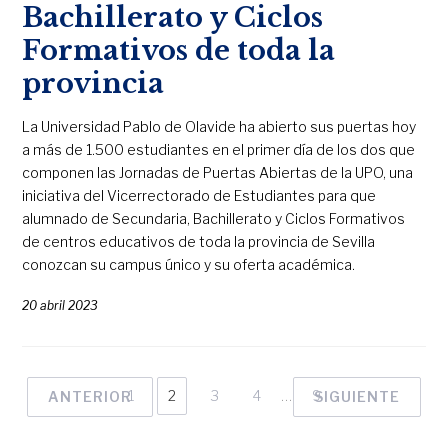
Bachillerato y Ciclos
Formativos de toda la
provincia
La Universidad Pablo de Olavide ha abierto sus puertas hoy
a más de 1.500 estudiantes en el primer día de los dos que
componen las Jornadas de Puertas Abiertas de la UPO, una
iniciativa del Vicerrectorado de Estudiantes para que
alumnado de Secundaria, Bachillerato y Ciclos Formativos
de centros educativos de toda la provincia de Sevilla
conozcan su campus único y su oferta académica.
20 abril 2023
1
2
3
4
…
9
ANTERIOR
SIGUIENTE