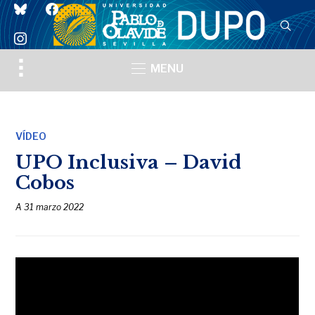
bluesky
facebook
instagram
Toggle
MENU
sidebar
&
navigation
VÍDEO
UPO Inclusiva – David
Cobos
A
31 marzo 2022