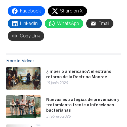
Facebook
Share on X
LinkedIn
WhatsApp
Email
Copy Link
More in Vídeo:
¿Imperio americano?: el extraño
retorno de la Doctrina Monroe
19 junio 2026
Nuevas estrategias de prevención y
tratamiento frente a infecciones
bacterianas
3 febrero 2026