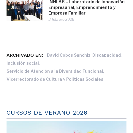
INNLAB – Laboratorio de Innovación
Empresarial, Emprendimiento y
Empresa Familiar
3 febrero 2026
ARCHIVADO EN:
,
,
David Cobos Sanchiz
Discapacidad
,
Inclusión social
,
Servicio de Atención a la Diversidad Funcional
Vicerrectorado de Cultura y Políticas Sociales
CURSOS DE VERANO 2026