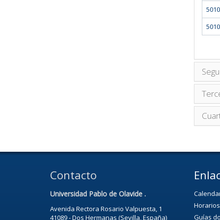
5010
5010
Segu
Terc
Cuar
Contacto
Enlac
Universidad Pablo de Olavide .
Calenda
Horarios
Avenida Rectora Rosario Valpuesta, 1
Guías d
41089 - Dos Hermanas (Sevilla, España)