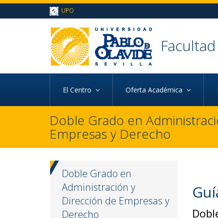
Ir al contenido principal de la página (alt + s)
UPO
Ir a la cabecera de la página (alt + c)
Ir al pie de la página (alt + p)
Ir al menú principal (alt + u)
Faculta
d
El Centro
Oferta Académica
Doble Grado en Administraci
Empresas y Derecho
Doble Grado en
Administración y
Guí
Dirección de Empresas y
Dobl
Derecho