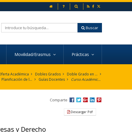
inicio
Preguntas frecuentes
Buscador
Buscar
Movilidad/Erasmus
Prácticas
Oferta Académica
Dobles Grados
Doble Grado en Administración y Dirección de Empresas y Derecho
Planificación de la Enseñanza
Guías Docentes
Curso Académico 2012-2013
Comparte
Descargar Pdf
resas y Derecho