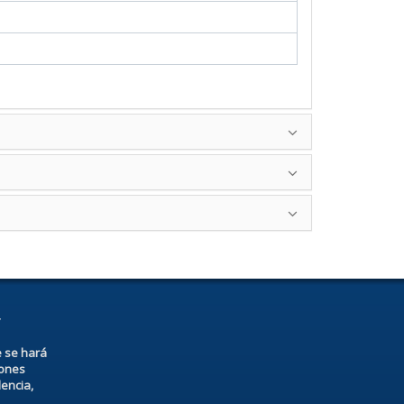
r
e se hará
iones
dencia,