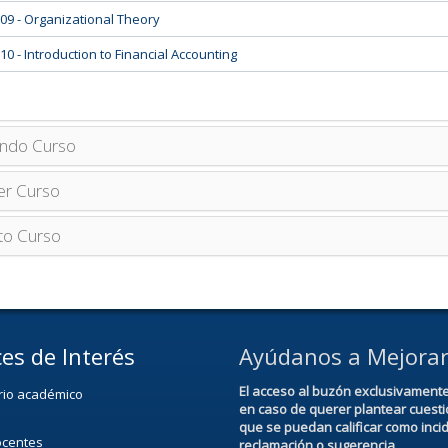
09 - Organizational Theory
10 - Introduction to Financial Accounting
ndo Curso
er Curso
to Curso
es de Interés
Ayúdanos a Mejora
El acceso al buzón exclusivament
rio académico
en caso de querer plantear cuest
que se puedan calificar como inci
ocentes
reclamación o sugerencia