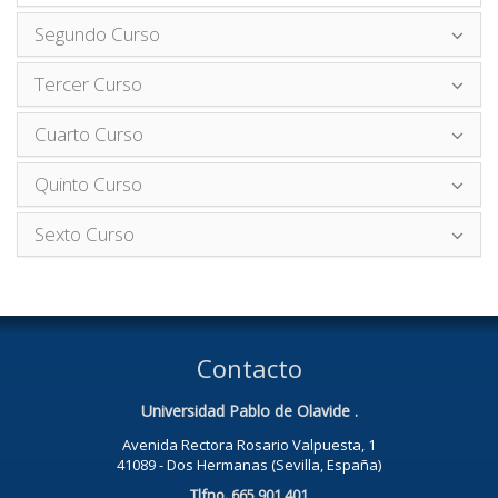
Segundo Curso
Tercer Curso
Cuarto Curso
Quinto Curso
Sexto Curso
Contacto
Universidad Pablo de Olavide .
Avenida Rectora Rosario Valpuesta, 1
41089 - Dos Hermanas (Sevilla, España)
Tlfno. 665 901 401