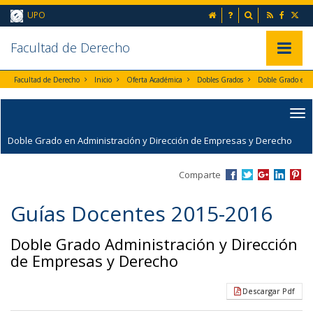
Ir al contenido principal de la página (alt + s)
inicio
Preguntas frecuent
Buscador
UPO
Ir a la cabecera de la página (alt + c)
Ir al pie de la página (alt + p)
Ir al menú principal (alt + u)
Faculta
d de Derecho
Mostrar/
Facultad de Derecho
Inicio
Oferta Académica
Dobles Grados
Doble Grado en Administración y Dirección de Empresas y Derecho
Comparte
Guías Docentes 2015-2016
Doble Grado Administración y Dirección
de Empresas y Derecho
Descargar Pdf