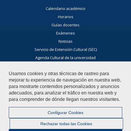
Calendario académico
Horarios
Guías docentes
Exámenes
Noticias
Servicio de Extensión Cultural (SEC)
Agenda Cultural de la universidad
Ayúdanos a Mejorar
Usamos cookies y otras técnicas de rastreo para
El acceso al buzón exclusivamente se hará en caso de querer
mejorar tu experiencia de navegación en nuestra web,
plantear cuestiones que se puedan calificar como incidencia,
para mostrarte contenidos personalizados y anuncios
reclamación o sugerencia
adecuados, para analizar el tráfico en nuestra web y
para comprender de dónde llegan nuestros visitantes.
Acceso al Buzón IRSF
Configurar Cookies
Rechazar todas las Cookies