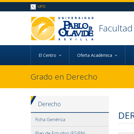
Ir al contenido principal de la página (alt + s)
UPO
Ir a la cabecera de la página (alt + c)
Ir al pie de la página (alt + p)
Ir al menú principal (alt + u)
Faculta
d
El Centro
Oferta Académica
Grado en Derecho
Derecho
DER
Ficha Genérica
Plan de Estudios (ES/EN)