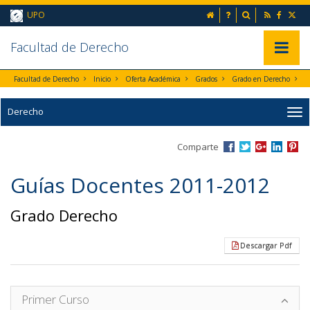
Ir al contenido principal de la página (alt + s)
inicio
Preguntas frecuent
Buscador
UPO
Ir a la cabecera de la página (alt + c)
Ir al pie de la página (alt + p)
Ir al menú principal (alt + u)
Faculta
d de Derecho
Mostrar/
Facultad de Derecho
Inicio
Oferta Académica
Grados
Grado en Derecho
Derecho
Comparte
Guías Docentes 2011-2012
Grado Derecho
Descargar Pdf
Primer Curso