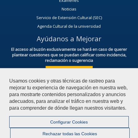
Exámenes
Noticias
Servicio de Extensión Cultural (SEC)
Agenda Cultural de la universidad
Ayúdanos a Mejorar
El acceso al buzón exclusivamente se hará en caso de querer
plantear cuestiones que se puedan calificar como incidencia,
reclamación o sugerencia
Acceso al Buzón IRSF
Usamos cookies y otras técnicas de rastreo para
mejorar tu experiencia de navegación en nuestra web,
para mostrarte contenidos personalizados y anuncios
adecuados, para analizar el tráfico en nuestra web y
para comprender de dónde llegan nuestros visitantes.
© 2026 Universidad Pablo de Olavide - Facultad de Derecho
Configurar Cookies
Contactar
|
Aviso Legal
|
Privacidad
|
Mapa web
Rechazar todas las Cookies