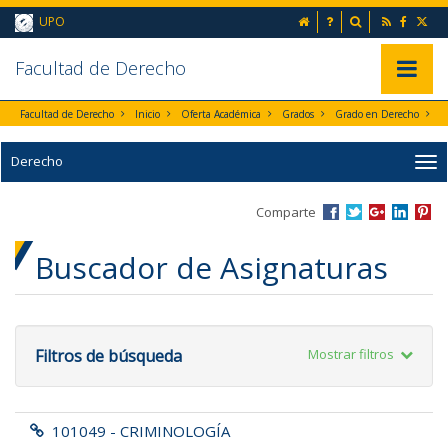
Ir al contenido principal de la página (alt + s)
inicio
Preguntas frecuent
Buscador
UPO
Ir a la cabecera de la página (alt + c)
Ir al pie de la página (alt + p)
Ir al menú principal (alt + u)
Faculta
d de Derecho
Mostrar/
Facultad de Derecho
Inicio
Oferta Académica
Grados
Grado en Derecho
Derecho
Comparte
Buscador de Asignaturas
Filtros de búsqueda
Mostrar filtros
101049 - CRIMINOLOGÍA