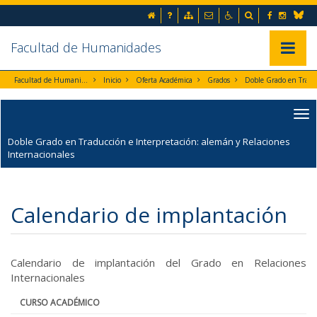
Ir al contenido principal de la página (alt + s)
Inicio
Preguntas frecuentes
Mapa web
Contacto
Accesibilidad
Buscador
Facebook
Instag
Ir a la cabecera de la página (alt + c)
Blues
Ir al pie de la página (alt + p)
Ir al menú principal (alt + u)
Facultad de Humanidades
Mostrar/
Facultad de Humanidades
Inicio
Oferta Académica
Grados
Doble Grado en Traducción e Interpretación: alemán y
Doble Grado en Traducción e Interpretación: alemán y Relaciones
Internacionales
Calendario de implantación
Calendario de implantación del Grado en Relaciones
Internacionales
CURSO ACADÉMICO