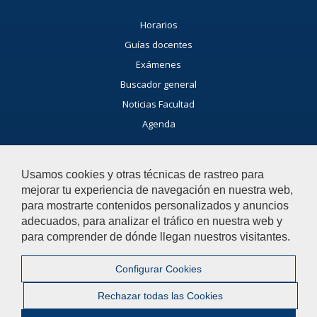
Horarios
Guías docentes
Exámenes
Buscador general
Noticias Facultad
Agenda
Buzón de consultas
Usamos cookies y otras técnicas de rastreo para
Si tienes dudas, contacta con nosotros.
mejorar tu experiencia de navegación en nuestra web,
Contacta con nosotros
para mostrarte contenidos personalizados y anuncios
adecuados, para analizar el tráfico en nuestra web y
para comprender de dónde llegan nuestros visitantes.
© 2019 Universidad Pablo de Olavide - Facultad de Humanidades
Configurar Cookies
Contactar
|
Aviso legal
|
Mapa web
|
Rechazar todas las Cookies
Configurar cookies