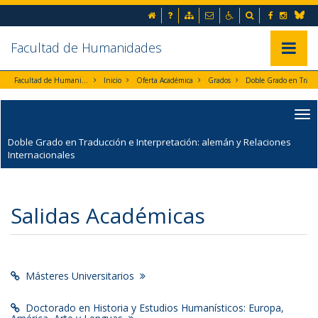
Ir al contenido principal de la página (alt + s)
Inicio
Preguntas frecuentes
Mapa web
Contacto
Accesibilidad
Buscador
Facebook
Instag
Ir a la cabecera de la página (alt + c)
Blues
Ir al pie de la página (alt + p)
Ir al menú principal (alt + u)
Facultad de Humanidades
Mostrar/
Facultad de Humanidades
Inicio
Oferta Académica
Grados
Doble Grado en Traducción e Interpretación: alemán y
Doble Grado en Traducción e Interpretación: alemán y Relaciones
Internacionales
Salidas Académicas
Másteres Universitarios
Doctorado en Historia y Estudios Humanísticos: Europa,