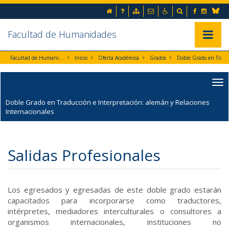
Ir al contenido principal de la página (alt + s)
Inicio
Preguntas frecuentes
Mapa web
Contacto
Accesibilidad
Buscador
Facebook
Instag
Ir a la cabecera de la página (alt + c)
Blues
Ir al pie de la página (alt + p)
Ir al menú principal (alt + u)
Facultad de Humanidades
Mostrar/
Facultad de Humanidades
Inicio
Oferta Académica
Grados
Doble Grado en Traducción e Interpretación: alemán y
Doble Grado en Traducción e Interpretación: alemán y Relaciones
Internacionales
Salidas Profesionales
Los egresados y egresadas de este doble grado estarán
capacitados para incorporarse como traductores,
intérpretes, mediadores interculturales o consultores a
organismos internacionales, instituciones no