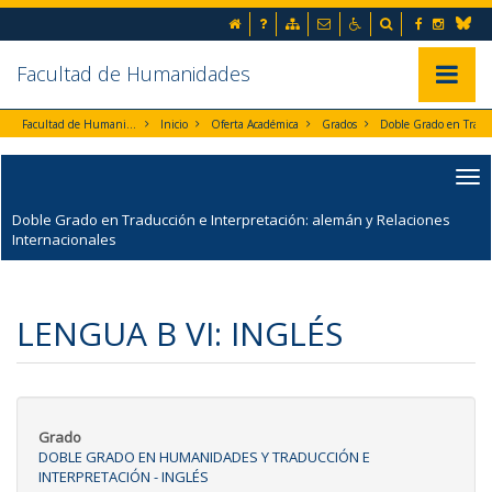
Ir al contenido principal de la página (alt + s)
Inicio
Preguntas frecuentes
Mapa web
Contacto
Accesibilidad
Buscador
Facebook
Instag
Ir a la cabecera de la página (alt + c)
Blues
Ir al pie de la página (alt + p)
Ir al menú principal (alt + u)
Facultad de Humanidades
Mostrar/
Facultad de Humanidades
Inicio
Oferta Académica
Grados
Doble Grado en Traducción e Interpretación: alemán y
Doble Grado en Traducción e Interpretación: alemán y Relaciones
Internacionales
LENGUA B VI: INGLÉS
Grado
DOBLE GRADO EN HUMANIDADES Y TRADUCCIÓN E
INTERPRETACIÓN - INGLÉS