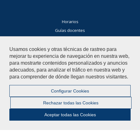
Horarios
Guías docentes
Exámenes
Buscador general
Usamos cookies y otras técnicas de rastreo para
mejorar tu experiencia de navegación en nuestra web,
Noticias Facultad
para mostrarte contenidos personalizados y anuncios
Agenda
adecuados, para analizar el tráfico en nuestra web y
Buzón de consultas
para comprender de dónde llegan nuestros visitantes.
Si tienes dudas, contacta con nosotros.
Configurar Cookies
Contacta con nosotros
Rechazar todas las Cookies
Aceptar todas las Cookies
© 2019 Universidad Pablo de Olavide - Facultad de Humanidades
Contactar
|
Aviso legal
|
Mapa web
|