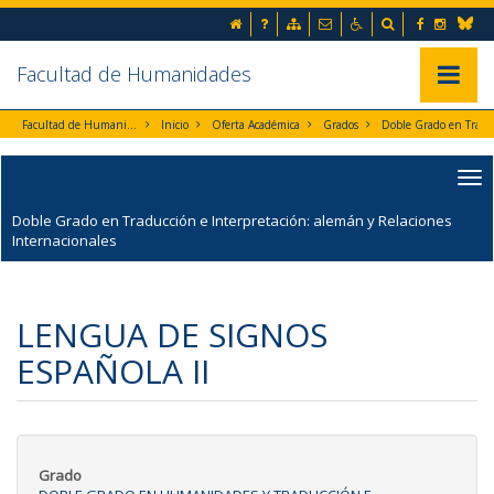
Ir al contenido principal de la página (alt + s)
Inicio
Preguntas frecuentes
Mapa web
Contacto
Accesibilidad
Buscador
Facebook
Instag
Ir a la cabecera de la página (alt + c)
Blues
Ir al pie de la página (alt + p)
Ir al menú principal (alt + u)
Facultad de Humanidades
Mostrar/
Facultad de Humanidades
Inicio
Oferta Académica
Grados
Doble Grado en Traducción e Interpretación: alemán y
Doble Grado en Traducción e Interpretación: alemán y Relaciones
Internacionales
LENGUA DE SIGNOS
ESPAÑOLA II
Grado