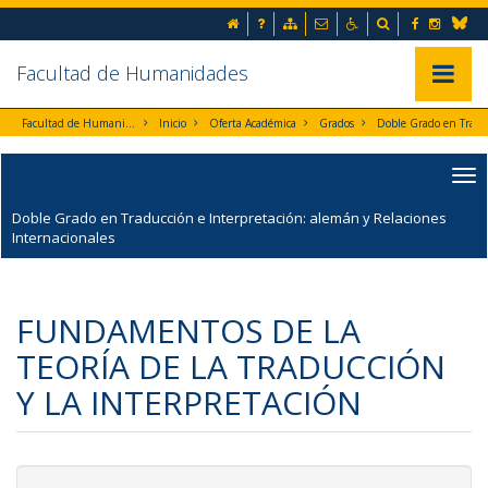
Ir al contenido principal de la página (alt + s)
Inicio
Preguntas frecuentes
Mapa web
Contacto
Accesibilidad
Buscador
Facebook
Instag
Ir a la cabecera de la página (alt + c)
Blues
Ir al pie de la página (alt + p)
Ir al menú principal (alt + u)
Facultad de Humanidades
Mostrar/
Facultad de Humanidades
Inicio
Oferta Académica
Grados
Doble Grado en Traducción e Interpretación: alemán y
Doble Grado en Traducción e Interpretación: alemán y Relaciones
Internacionales
FUNDAMENTOS DE LA
TEORÍA DE LA TRADUCCIÓN
Y LA INTERPRETACIÓN