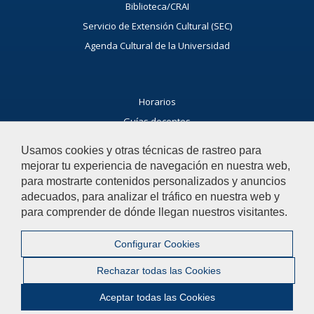
Biblioteca/CRAI
Servicio de Extensión Cultural (SEC)
Agenda Cultural de la Universidad
Horarios
Guías docentes
Exámenes
Usamos cookies y otras técnicas de rastreo para
Buscador general
mejorar tu experiencia de navegación en nuestra web,
Noticias Facultad
para mostrarte contenidos personalizados y anuncios
adecuados, para analizar el tráfico en nuestra web y
Agenda
para comprender de dónde llegan nuestros visitantes.
Buzón de consultas
Configurar Cookies
Si tienes dudas, contacta con nosotros.
Rechazar todas las Cookies
Contacta con nosotros
Aceptar todas las Cookies