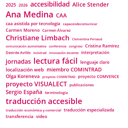
accesibilidad
Alice Stender
2025
2026
Ana Medina
CAA
caa asistida por tecnología
capacesdecomunicar
Carmen Moreno
Carmen Álvarez
Christiane Limbach
Clementina Persaud
Cristina Ramírez
comunicación aumentativa
conferencia
congreso
interpretación
Desirée Avilés
inclutrad
innovación docente
lectura fácil
jornadas
lenguaje claro
miembro COMINTRAD
localización web
Olga Koreneva
proyecto COMVENCE
proyecto COMINTRAD
proyecto VISUALECT
publicaciones
Sergio España
terminología
traducción accesible
traducción especializada
traducción económica y comercial
transferencia
video