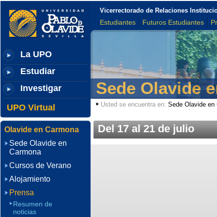
Vicerrectorado de Relaciones Institu
Estudiantes
Futuros Estudiantes
P
La UPO
Estudiar
Sede Olavide 
Investigar
Usted se encuentra en:
Sede Olavide en
UPO Virtual
Del 17 al 21 de julio
Olavide en Carmona
Sede Olavide en
Carmona
Cursos de Verano
Alojamiento
Prensa
Resumen de
noticias