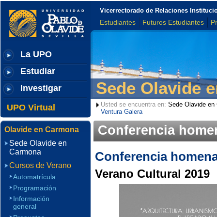
Vicerrectorado de Relaciones Institu
Estudiantes
Futuros Estudiantes
P
La UPO
Estudiar
Sede Olavide 
Investigar
Usted se encuentra en:
Sede Olavide en
UPO Virtual
Ventura Galera
Conferencia homen
Olavide en Carmona
Sede Olavide en
Carmona
Conferencia homenaj
Cursos de Verano
Verano Cultural 2019
Automatrícula
Programación
Información
general