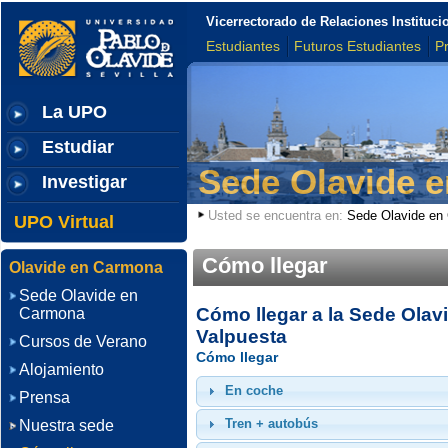
Vicerrectorado de Relaciones Institu
Estudiantes
Futuros Estudiantes
P
La UPO
Estudiar
Sede Olavide 
Investigar
Usted se encuentra en:
Sede Olavide en
UPO Virtual
Cómo llegar
Olavide en Carmona
Sede Olavide en
Cómo llegar a la Sede Olav
Carmona
Valpuesta
Cursos de Verano
Cómo llegar
Alojamiento
En coche
Prensa
Tren + autobús
Nuestra sede