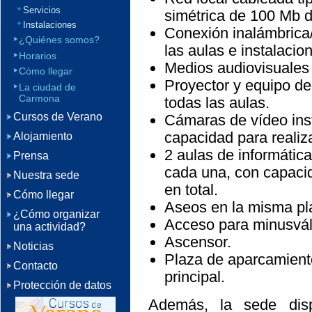
Servicios
simétrica de 100 Mb 
Instalaciones
Conexión inalámbrica/
¿Quiénes somos?
las aulas e instalacio
Horarios
Medios audiovisuales (
Cómo llegar
Proyector y equipo de
La ciudad de
Carmona
todas las aulas.
Cursos de Verano
Cámaras de vídeo inst
capacidad para realiz
Alojamiento
2 aulas de informátic
Prensa
cada una, con capaci
Nuestra sede
en total.
Cómo llegar
Aseos en la misma pla
¿Cómo organizar
Acceso para minusvál
una actividad?
Ascensor.
Noticias
Plaza de aparcamiento
Contacto
principal.
Protección de datos
Además, la sede dispo