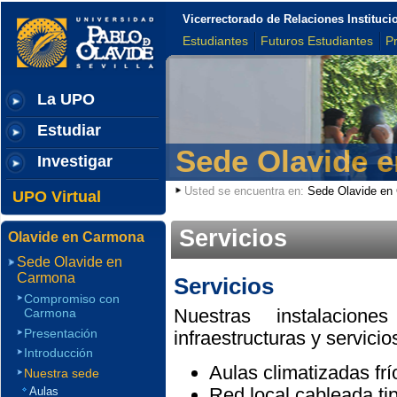
Vicerrectorado de Relaciones Institu
Estudiantes
Futuros Estudiantes
P
La UPO
Estudiar
Sede Olavide 
Investigar
Usted se encuentra en:
Sede Olavide en
UPO Virtual
Servicios
Olavide en Carmona
Sede Olavide en
Carmona
Servicios
Compromiso con
Nuestras instalacion
Carmona
Presentación
infraestructuras y servicio
Introducción
Aulas climatizadas frío
Nuestra sede
Red local cableada tip
Aulas