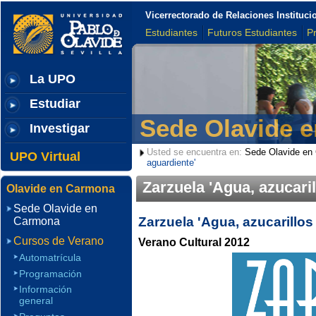
Vicerrectorado de Relaciones Institu
Estudiantes
Futuros Estudiantes
P
La UPO
Estudiar
Sede Olavide 
Investigar
Usted se encuentra en:
Sede Olavide en
UPO Virtual
aguardiente'
Zarzuela 'Agua, azucaril
Olavide en Carmona
Sede Olavide en
Zarzuela 'Agua, azucarillos
Carmona
Cursos de Verano
Verano Cultural 2012
Automatrícula
Programación
Información
general