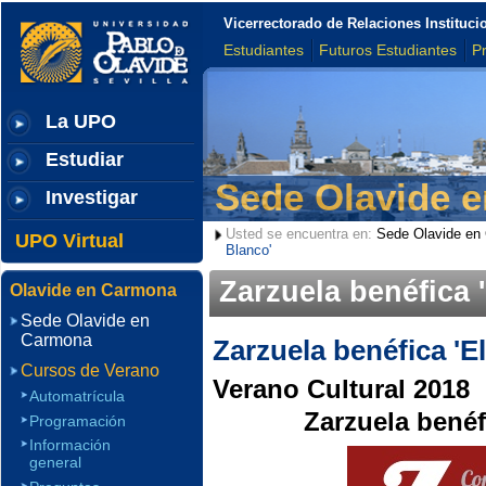
Vicerrectorado de Relaciones Institu
Estudiantes
Futuros Estudiantes
P
La UPO
Estudiar
Sede Olavide 
Investigar
Usted se encuentra en:
Sede Olavide en
UPO Virtual
Blanco'
Zarzuela benéfica 
Olavide en Carmona
Sede Olavide en
Carmona
Zarzuela benéfica 'E
Cursos de Verano
Verano Cultural 2018
Automatrícula
Zarzuela benéf
Programación
Información
general