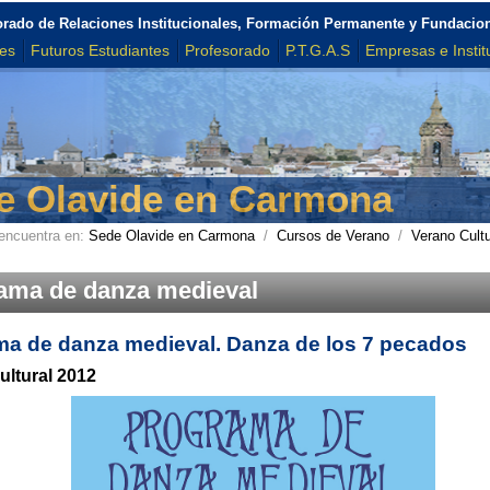
orado de Relaciones Institucionales, Formación Permanente y Fundacio
tes
Futuros Estudiantes
Profesorado
P.T.G.A.S
Empresas e Instit
e Olavide en Carmona
encuentra en:
Sede Olavide en Carmona
/
Cursos de Verano
/
Verano Cultu
ama de danza medieval
a de danza medieval. Danza de los 7 pecados
ultural 2012