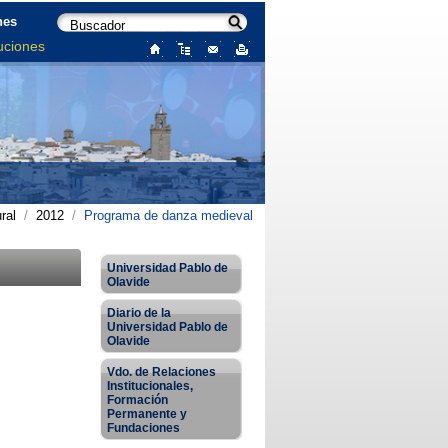
nes
uciones
ral
/
2012
/
Programa de danza medieval
Universidad Pablo de
Olavide
Diario de la
Universidad Pablo de
Olavide
Vdo. de Relaciones
Institucionales,
Formación
Permanente y
Fundaciones