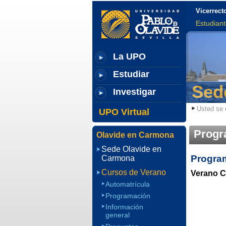
Vicerrect
Estudian
La UPO
Estudiar
Sed
Investigar
Usted se 
UPO Virtual
Progr
Olavide en Carmona
Sede Olavide en
Program
Carmona
Cursos de Verano
Verano C
Automatrícula
Programación
Información
general