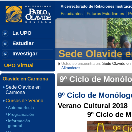
Vicerrectorado de Relaciones Institu
Estudiantes
Futuros Estudiantes
P
La UPO
Estudiar
Sede Olavide 
Investigar
Usted se encuentra en:
Sede Olavide en
UPO Virtual
Alkandoros
9º Ciclo de Monól
Olavide en Carmona
Sede Olavide en
Carmona
9º Ciclo de Monólog
Cursos de Verano
Verano Cultural 2018
Automatrícula
9º Ciclo de 
Programación
Información
general