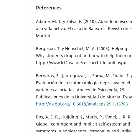
References
Adame, M. T. y Salvà, F. (2010). Abandono escol
a la vida activa. El caso de Baleares. Revista de
Madrid.
Bergeson, T. y Heuschel, M. A. (2003). Helping s
Why students drop out and how to help them g
htpp://www.k12.wa.us/research/default.aspx.
Bernaras, E., Jaureguizar, J., Soroa, M., Ibabe, I.
Evaluación de la sintomatología depresiva en el 
variables asociadas. Anales de Psicología, 29(1),
Publicaciones de la Universidad de Murcia (Esp
http://dx.doi.org/10.6018/analesps.29.1.137831
Bos, A. E. R., Huijding, J., Muris, P., Vogel, L. R. R
Global, contingent and implicit self-esteem and
symptoms in adolescents. Personality and Indivi