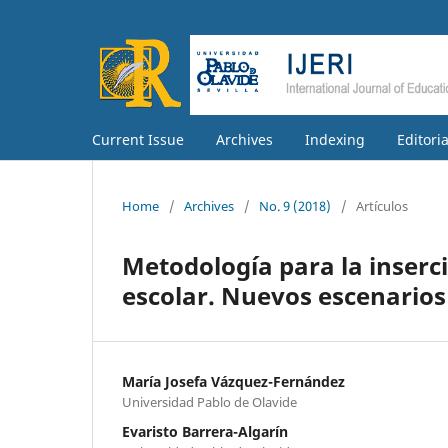
Current Issue
Archives
Indexing
Editori
Home
/
Archives
/
No. 9 (2018)
/
Artículos
Metodología para la inserci
escolar. Nuevos escenarios
María Josefa Vázquez-Fernández
Universidad Pablo de Olavide
Evaristo Barrera-Algarín