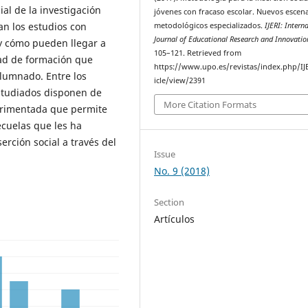
ial de la investigación
jóvenes con fracaso escolar. Nuevos escen
an los estudios con
metodológicos especializados.
IJERI: Intern
Journal of Educational Research and Innovatio
 y cómo pueden llegar a
105–121. Retrieved from
ad de formación que
https://www.upo.es/revistas/index.php/IJ
alumnado. Entre los
icle/view/2391
estudiados disponen de
More Citation Formats
erimentada que permite
ecuelas que les ha
erción social a través del
Issue
No. 9 (2018)
Section
Artículos