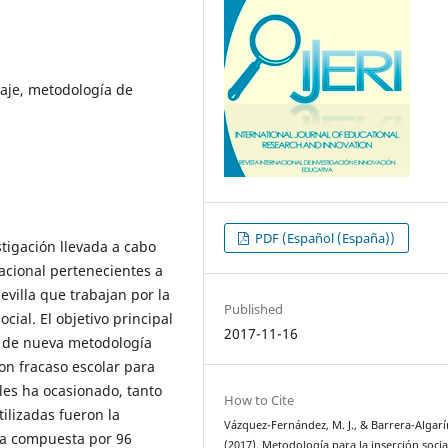
aje, metodología de
PDF (Español (España))
stigación llevada a cabo
acional pertenecientes a
villa que trabajan por la
Published
cial. El objetivo principal
2017-11-16
d de nueva metodología
on fracaso escolar para
les ha ocasionado, tanto
How to Cite
ilizadas fueron la
Vázquez-Fernández, M. J., & Barrera-Algarín
tra compuesta por 96
(2017). Metodología para la inserción socia