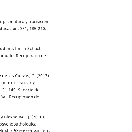
ar prematuro y transición
 educación, 351, 185-210.
tudents finish School.
raduate. Recuperado de
 y de las Cuevas, C. (2013).
contexto escolar y
 131-140. Servicio de
aña). Recuperado de
. y Biesheuvel, J. (2010).
 psychopathological
dual Differences, 48, 311-