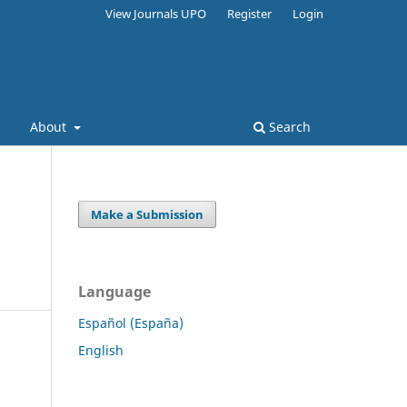
View Journals UPO
Register
Login
s
About
Search
Make a Submission
Language
Español (España)
English