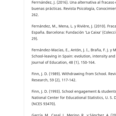
Ferrnández, J. (2016). Una alternativa al fracas
buenas prácticas. Revista Psicología, Conocimien
262.
Fernández, M., Mena, L. y Rivière, J. (2010). Fr
España. Barcelona: Fundación ‘La Caixa’ (Colecci
29).
Fernández-Macías, E., Antón, J. I., Braña, F. J. y 
School-leaving in Spain: evolution, intensity a
Journal of Education, 48 (1), 150-164.
Finn, J. D. (1989). Withdrawing from School. Rev
Research, 59 (2), 117-142.
Finn, J. D. (1993). School engagement & students
National Center for Educational Statistics, U. S.
(NCES 93470).
García, M., Casal, J., Merino, R., y Sánchez, A. (2