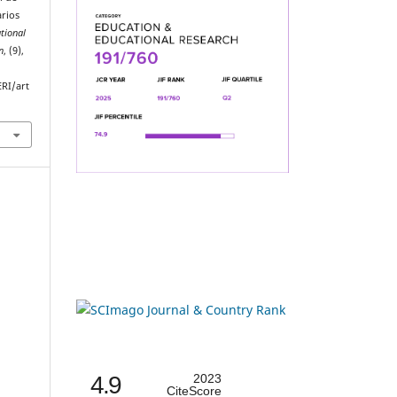
arios
ational
n
, (9),
ERI/art
4.9
2023
CiteScore