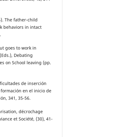
6). The father-child
k behaviors in intact
.
ut goes to work in
 (Eds.), Debating
ves on School leaving (pp.
ificultades de inserción
 formación en el inicio de
ón, 341, 35-56.
arisation, décrochage
iance et Société, (30), 41-