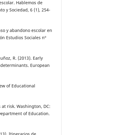
o escolar. Hablemos de
to y Sociedad, 6 (1), 254-
acaso y abandono escolar en
ón Estudios Sociales nº
Muñoz, R. (2013). Early
nd determinants. European
iew of Educational
 at risk. Washington, DC:
 Department of Education.
013). Itinerarios de