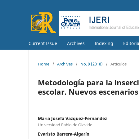
Current Issue
Archives
Indexing
Editori
Home
/
Archives
/
No. 9 (2018)
/
Artículos
Metodología para la inserci
escolar. Nuevos escenarios
María Josefa Vázquez-Fernández
Universidad Pablo de Olavide
Evaristo Barrera-Algarín