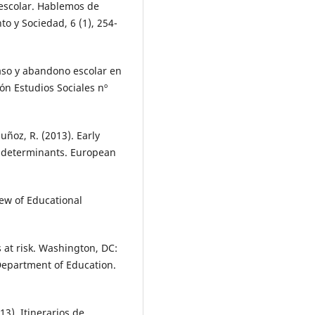
o escolar. Hablemos de
to y Sociedad, 6 (1), 254-
acaso y abandono escolar en
ón Estudios Sociales nº
Muñoz, R. (2013). Early
nd determinants. European
iew of Educational
 at risk. Washington, DC:
 Department of Education.
013). Itinerarios de