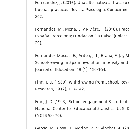
Ferrnández, J. (2016). Una alternativa al fracas
buenas prácticas. Revista Psicología, Conocimien
262.
Fernández, M., Mena, L. y Rivière, J. (2010). Fr
España. Barcelona: Fundación ‘La Caixa’ (Colecci
29).
Fernández-Macías, E., Antón, J. I., Braña, F. J. y 
School-leaving in Spain: evolution, intensity a
Journal of Education, 48 (1), 150-164.
Finn, J. D. (1989). Withdrawing from School. Rev
Research, 59 (2), 117-142.
Finn, J. D. (1993). School engagement & students
National Center for Educational Statistics, U. S.
(NCES 93470).
García, M., Casal, J., Merino, R., y Sánchez, A. (2