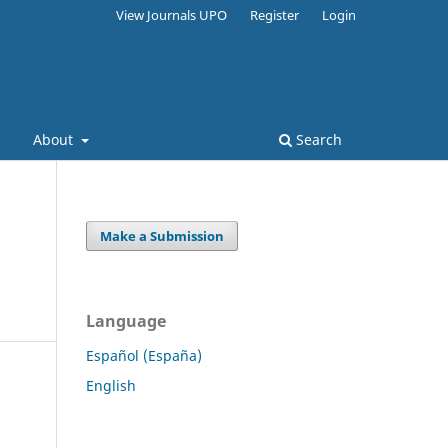
View Journals UPO
Register
Login
s
About
Search
Make a Submission
Language
Español (España)
English