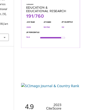
arios
ational
n
, (9),
ERI/art
4.9
2023
CiteScore