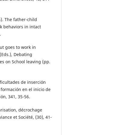
6). The father-child
k behaviors in intact
.
ut goes to work in
 (Eds.), Debating
ves on School leaving (pp.
ificultades de inserción
 formación en el inicio de
ón, 341, 35-56.
arisation, décrochage
iance et Société, (30), 41-