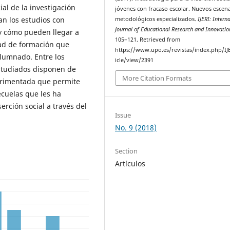
ial de la investigación
jóvenes con fracaso escolar. Nuevos escen
an los estudios con
metodológicos especializados.
IJERI: Intern
Journal of Educational Research and Innovatio
 y cómo pueden llegar a
105–121. Retrieved from
ad de formación que
https://www.upo.es/revistas/index.php/IJ
alumnado. Entre los
icle/view/2391
estudiados disponen de
More Citation Formats
erimentada que permite
ecuelas que les ha
erción social a través del
Issue
No. 9 (2018)
Section
Artículos