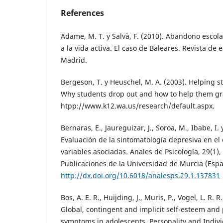
References
Adame, M. T. y Salvà, F. (2010). Abandono escol
a la vida activa. El caso de Baleares. Revista de
Madrid.
Bergeson, T. y Heuschel, M. A. (2003). Helping s
Why students drop out and how to help them g
htpp://www.k12.wa.us/research/default.aspx.
Bernaras, E., Jaureguizar, J., Soroa, M., Ibabe, I.
Evaluación de la sintomatología depresiva en el 
variables asociadas. Anales de Psicología, 29(1),
Publicaciones de la Universidad de Murcia (Esp
http://dx.doi.org/10.6018/analesps.29.1.137831
Bos, A. E. R., Huijding, J., Muris, P., Vogel, L. R. R
Global, contingent and implicit self-esteem and
symptoms in adolescents. Personality and Indivi