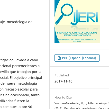
aje, metodología de
PDF (Español (España))
stigación llevada a cabo
acional pertenecientes a
villa que trabajan por la
Published
cial. El objetivo principal
2017-11-16
d de nueva metodología
on fracaso escolar para
les ha ocasionado, tanto
How to Cite
ilizadas fueron la
Vázquez-Fernández, M. J., & Barrera-Algarín
tra compuesta por 96
(2017). Metodología para la inserción socia