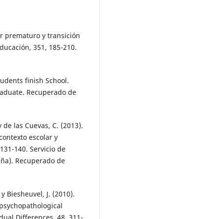
ar prematuro y transición
 educación, 351, 185-210.
tudents finish School.
raduate. Recuperado de
 y de las Cuevas, C. (2013).
contexto escolar y
 131-140. Servicio de
aña). Recuperado de
. y Biesheuvel, J. (2010).
 psychopathological
dual Differences, 48, 311-