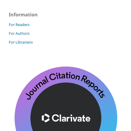
Information
For Readers
For Authors
For Librarians