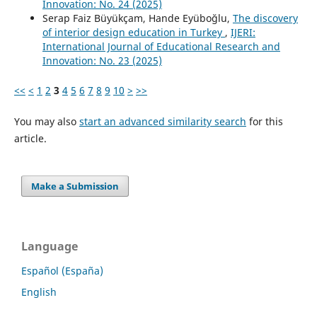
Innovation: No. 24 (2025)
Serap Faiz Büyükçam, Hande Eyüboğlu,
The discovery
of interior design education in Turkey
,
IJERI:
International Journal of Educational Research and
Innovation: No. 23 (2025)
<<
<
1
2
3
4
5
6
7
8
9
10
>
>>
You may also
start an advanced similarity search
for this
article.
Make a Submission
Language
Español (España)
English