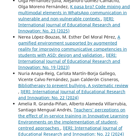
Olga Fernández-Juliá, Alejandro Gómez-Camacho,
Olga Moreno Fernández,
K pasa bro? Code mixing and
multimodal elements in WhatsApp communication in
vulnerable and non-vulnerable contexts
,
IJERI:
International Journal of Educational Research and
Innovation: No. 23 (2025)
Nerea López-Bouzas, M. Esther Del Moral Pérez,
A
gamified environment supported by augmented
reality for improving communicative competencies in
students with ASD: design and validation
,
IJERI:
International Journal of Educational Research and
Innovation: No. 19 (2023)
Nuria Anaya-Reig, Carlota Martín-Borja Gallego,
Vicente Calvo Fernández, Juan Calderón Cisneros,
Bibliotherapy to prevent bullying. A systematic review
,
IJERI: International Journal of Educational Research
and Innovation: No. 22 (2024)
Amelia R. Granda-Piñan, Alberto Alameda Villarrubia,
Santiago Mengual Andrés,
Teachers’ perceptions on
the effect of in-service training in Innovative Learning
Environments on the implementation of student-
centred approaches
,
IJERI: International Journal of
Educational Research and Innovation: No. 22 (2024)