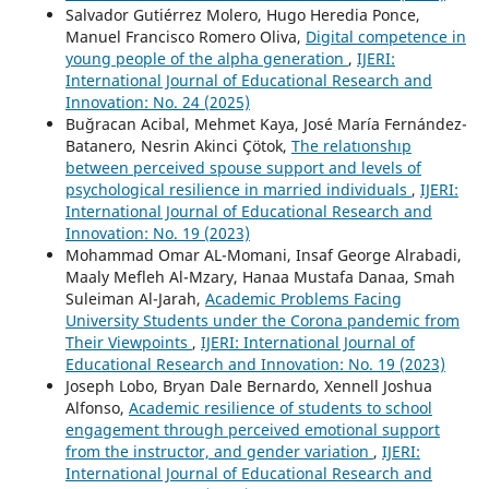
Salvador Gutiérrez Molero, Hugo Heredia Ponce,
Manuel Francisco Romero Oliva,
Digital competence in
young people of the alpha generation
,
IJERI:
International Journal of Educational Research and
Innovation: No. 24 (2025)
Buğracan Acibal, Mehmet Kaya, José María Fernández-
Batanero, Nesrin Akinci Çötok,
The relatıonshıp
between perceived spouse support and levels of
psychological resilience in married individuals
,
IJERI:
International Journal of Educational Research and
Innovation: No. 19 (2023)
Mohammad Omar AL-Momani, Insaf George Alrabadi,
Maaly Mefleh Al-Mzary, Hanaa Mustafa Danaa, Smah
Suleiman Al-Jarah,
Academic Problems Facing
University Students under the Corona pandemic from
Their Viewpoints
,
IJERI: International Journal of
Educational Research and Innovation: No. 19 (2023)
Joseph Lobo, Bryan Dale Bernardo, Xennell Joshua
Alfonso,
Academic resilience of students to school
engagement through perceived emotional support
from the instructor, and gender variation
,
IJERI:
International Journal of Educational Research and