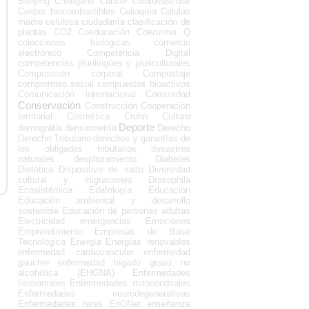
Bullying
C.elegans
Cáncer
cardiovascular
Celdas biocombustibles
Celiaquía
Células
madre
celulosa
ciudadanía
clasificación de
plantas
CO2
Coeducación
Coenzima Q
colecciones biológicas
comercio
electrónico
Competencia Digital
competencias plurilingües y pluriculturales
Composición corporal
Compostaje
compromiso social
compuestos bioactivos
Comunicación internacional
Comunidad
Conservación
Construcción
Cooperación
territorial
Cosmética
Crohn
Cultura
Deporte
demográfia
densiometría
Derecho
Derecho Tributario
derechos y garantías de
los obligados tributarios
desastres
naturales
desplazamiento
Diabetes
Dietética
Dispositivo de salto
Diversidad
cultural y migraciones
Drosophila
Ecosistémica
Edafología
Educación
Educación ambiental y desarrollo
sostenible
Educación de personas adultas
Electricidad
emergencias
Emociones
Emprendimiento
Empresas de Base
Tecnológica
Energía
Energías renovables
enfermedad cardiovascular
enfermedad
gaucher
enfermedad hígado graso no
alcohólica (EHGNA)
Enfermedades
lisosomales
Enfermedades mitocondriales
Enfermedades neurodegenerativas
Enfermedades raras
EnGNet
enseñanza