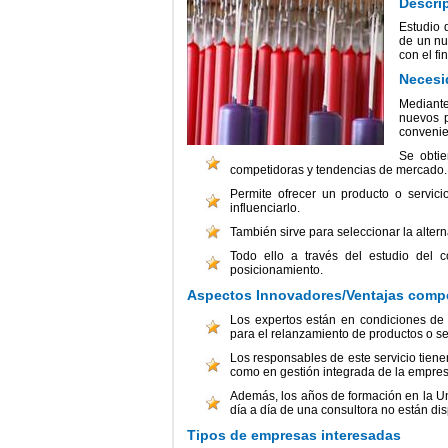
Descri
Estudio 
de un nu
con el fi
Necesi
Mediant
nuevos p
convenien
Se obtie
competidoras y tendencias de mercado.
Permite ofrecer un producto o servic
influenciarlo.
También sirve para seleccionar la altern
Todo ello a través del estudio del 
posicionamiento.
Aspectos Innovadores/Ventajas compe
Los expertos están en condiciones de 
para el relanzamiento de productos o ser
Los responsables de este servicio tiene
como en gestión integrada de la empres
Además, los años de formación en la Uni
día a día de una consultora no están dis
Tipos de empresas interesadas