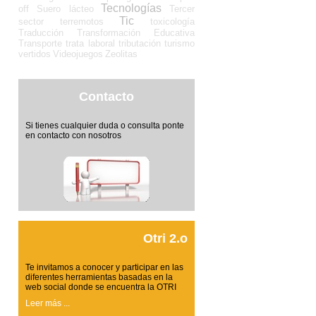
Tecnologías
off
Suero lácteo
Tercer
Tic
sector
terremotos
toxicología
Traducción
Transformación Educativa
Transporte
trata laboral
tributación
turismo
vertidos
Videojuegos
Zeolitas
Contacto
Si tienes cualquier duda o consulta ponte
en contacto con nosotros
Otri 2.o
Te invitamos a conocer y participar en las
diferentes herramientas basadas en la
web social donde se encuentra la OTRI
Leer más ...