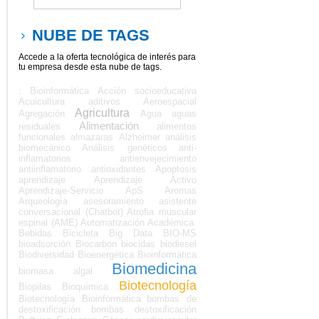
NUBE DE TAGS
Accede a la oferta tecnológica de interés para
tu empresa desde esta nube de tags.
: Bioinformática
Acción socioeducativa
Acuicultura
aditivos
Aeroespacial
Agricultura
Agregación
Agua
aguas
Alimentación
residuales
alimentos
funcionales
almazaras
Alzheimer
análisis
biomecánico
Análisis genéticos
anti-
inflamatorios
antienvejecimiento
antiinflamatorio
antioxidantes
Apoptosis
aprendizaje
Aprendizaje Activo
Aprendizaje-Servicio
ApS
Aromas
Arqueología
asesoramiento
asistente
conversacional (Chatbot)
Atrofia muscular
espinal (AME)
Automatización Académica.
Bebidas
Bicicleta
Big Data
BIO-MS
bioadsorción
Biocarbon
biocidas
biodiesel
Biodiversidad
Bioenergética
Bioinformática
Biomedicina
biomasa algal
Biotecnología
Biopilas
Bioquímica
Biotecnología Bioinformática
bombas de
destoxificación
bombas destoxificación