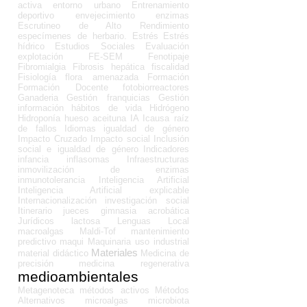
activa
entorno urbano
Entrenamiento
deportivo
envejecimiento
enzimas
Escrutineo de Alto Rendimiento
especímenes de herbario.
Estrés
Estrés
hídrico
Estudios Sociales
Evaluación
explotación
FE-SEM
Fenotipaje
Fibromialgia
Fibrosis hepática
fiscalidad
Fisiología
flora amenazada
Formación
Formación Docente
fotobiorreactores
Ganaderia
Gestión franquicias
Gestión
información
hábitos de vida
Hidrógeno
Hidroponía
hueso aceituna
IA
Icausa raíz
de fallos
Idiomas
igualdad de género
Impacto Cruzado
Impacto social
Inclusión
social e igualdad de género
Indicadores
infancia
inflasomas
Infraestructuras
inmovilización de enzimas
inmunotolerancia
Inteligencia Artificial
Inteligencia Artificial explicable
Internacionalización
investigación social
Itinerario
jueces gimnasia acrobática
Jurídicos
lactosa
Lenguas
Local
macroalgas
Maldi-Tof
mantenimiento
predictivo
maqui
Maquinaria uso industrial
Materiales
material didáctico
Medicina de
precisión
medicina regenerativa
medioambientales
Metagenoteca
métodos activos
Métodos
Alternativos
microalgas
microbiota