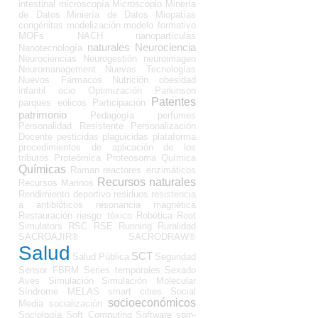
intestinal
microscopía
Microscopio
Minería
de Datos
Miniería de Datos
Miopatías
congénitas
modelización
modelo formativo
MOFs
NACH
nanopartículas
naturales
Neurociencia
Nanotecnología
Neurociencias
Neurogestión
neuroimagen
Neuromanagement
Nuevas Tecnologías
Nuevos Fármacos
Nutrición
obesidad
infantil
ocio
Optimización
Parkinson
Patentes
parques eólicos
Participación
patrimonio
Pedagogía
perfumes
Personalidad Resistente
Personalización
Docente
pesticidas
plaguicidas
plataforma
procedimientos de aplicación de los
tributos
Proteómica
Proteosoma
Química
Químicas
Raman
reactores enzimáticos
Recursos naturales
Recursos Marinos
Rendimiento deportivo
residuos
resistencia
a antibióticos
resonancia magnética
Restauración
riesgo tóxico
Robótica
Root
Simulators
RSC
RSE
Running
Ruralidad
SACROAJIR®
SACRODRAW®
Salud
SCT
Salud Pública
Seguridad
Sensor FBRM
Series temporales
Sexado
Aves
Simulación
Simulación Molecular
Síndrome MELAS
smart cities
Social
socioeconómicos
Media
socialización
Sociología
Soft Computing
Software
spin-