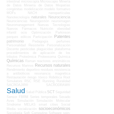
intestinal
microscopía
Microscopio
Minería
de Datos
Miniería de Datos
Miopatías
congénitas
modelización
modelo formativo
MOFs
NACH
nanopartículas
naturales
Neurociencia
Nanotecnología
Neurociencias
Neurogestión
neuroimagen
Neuromanagement
Nuevas Tecnologías
Nuevos Fármacos
Nutrición
obesidad
infantil
ocio
Optimización
Parkinson
Patentes
parques eólicos
Participación
patrimonio
Pedagogía
perfumes
Personalidad Resistente
Personalización
Docente
pesticidas
plaguicidas
plataforma
procedimientos de aplicación de los
tributos
Proteómica
Proteosoma
Química
Químicas
Raman
reactores enzimáticos
Recursos naturales
Recursos Marinos
Rendimiento deportivo
residuos
resistencia
a antibióticos
resonancia magnética
Restauración
riesgo tóxico
Robótica
Root
Simulators
RSC
RSE
Running
Ruralidad
SACROAJIR®
SACRODRAW®
Salud
SCT
Salud Pública
Seguridad
Sensor FBRM
Series temporales
Sexado
Aves
Simulación
Simulación Molecular
Síndrome MELAS
smart cities
Social
socioeconómicos
Media
socialización
Sociología
Soft Computing
Software
spin-