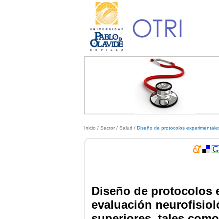
Inicio
/ Sector /
Salud
/
Diseño de protocolos experimentales 
Diseño de protocolos e
evaluación neurofisiol
superiores, tales como