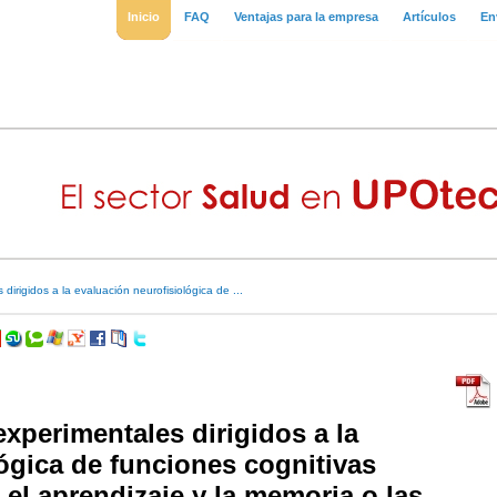
Inicio
FAQ
Ventajas para la empresa
Artículos
En
dirigidos a la evaluación neurofisiológica de ...
xperimentales dirigidos a la
ógica de funciones cognitivas
 el aprendizaje y la memoria o las