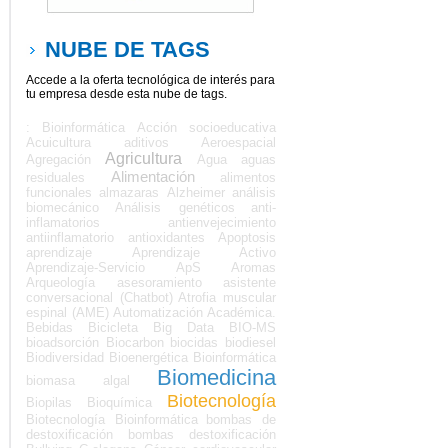
NUBE DE TAGS
Accede a la oferta tecnológica de interés para
tu empresa desde esta nube de tags.
: Bioinformática
Acción socioeducativa
Acuicultura
aditivos
Aeroespacial
Agricultura
Agregación
Agua
aguas
Alimentación
residuales
alimentos
funcionales
almazaras
Alzheimer
análisis
biomecánico
Análisis genéticos
anti-
inflamatorios
antienvejecimiento
antiinflamatorio
antioxidantes
Apoptosis
aprendizaje
Aprendizaje Activo
Aprendizaje-Servicio
ApS
Aromas
Arqueología
asesoramiento
asistente
conversacional (Chatbot)
Atrofia muscular
espinal (AME)
Automatización Académica.
Bebidas
Bicicleta
Big Data
BIO-MS
bioadsorción
Biocarbon
biocidas
biodiesel
Biodiversidad
Bioenergética
Bioinformática
Biomedicina
biomasa algal
Biotecnología
Biopilas
Bioquímica
Biotecnología Bioinformática
bombas de
destoxificación
bombas destoxificación