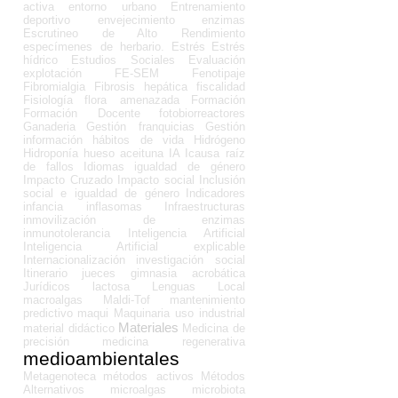
activa
entorno urbano
Entrenamiento
deportivo
envejecimiento
enzimas
Escrutineo de Alto Rendimiento
especímenes de herbario.
Estrés
Estrés
hídrico
Estudios Sociales
Evaluación
explotación
FE-SEM
Fenotipaje
Fibromialgia
Fibrosis hepática
fiscalidad
Fisiología
flora amenazada
Formación
Formación Docente
fotobiorreactores
Ganaderia
Gestión franquicias
Gestión
información
hábitos de vida
Hidrógeno
Hidroponía
hueso aceituna
IA
Icausa raíz
de fallos
Idiomas
igualdad de género
Impacto Cruzado
Impacto social
Inclusión
social e igualdad de género
Indicadores
infancia
inflasomas
Infraestructuras
inmovilización de enzimas
inmunotolerancia
Inteligencia Artificial
Inteligencia Artificial explicable
Internacionalización
investigación social
Itinerario
jueces gimnasia acrobática
Jurídicos
lactosa
Lenguas
Local
macroalgas
Maldi-Tof
mantenimiento
predictivo
maqui
Maquinaria uso industrial
Materiales
material didáctico
Medicina de
precisión
medicina regenerativa
medioambientales
Metagenoteca
métodos activos
Métodos
Alternativos
microalgas
microbiota