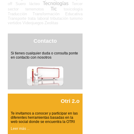
Tecnologías
off
Suero lácteo
Tercer
Tic
sector
terremotos
toxicología
Traducción
Transformación Educativa
Transporte
trata laboral
tributación
turismo
vertidos
Videojuegos
Zeolitas
Contacto
Si tienes cualquier duda o consulta ponte
en contacto con nosotros
Otri 2.o
Te invitamos a conocer y participar en las
diferentes herramientas basadas en la
web social donde se encuentra la OTRI
Leer más ...