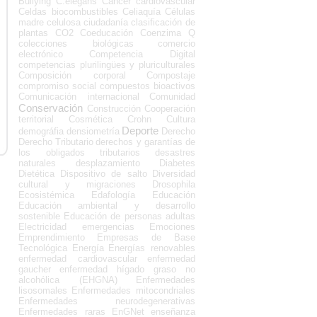
Bullying
C.elegans
Cáncer
cardiovascular
Celdas biocombustibles
Celiaquía
Células
madre
celulosa
ciudadanía
clasificación de
plantas
CO2
Coeducación
Coenzima Q
colecciones biológicas
comercio
electrónico
Competencia Digital
competencias plurilingües y pluriculturales
Composición corporal
Compostaje
compromiso social
compuestos bioactivos
Comunicación internacional
Comunidad
Conservación
Construcción
Cooperación
territorial
Cosmética
Crohn
Cultura
Deporte
demográfia
densiometría
Derecho
Derecho Tributario
derechos y garantías de
los obligados tributarios
desastres
naturales
desplazamiento
Diabetes
Dietética
Dispositivo de salto
Diversidad
cultural y migraciones
Drosophila
Ecosistémica
Edafología
Educación
Educación ambiental y desarrollo
sostenible
Educación de personas adultas
Electricidad
emergencias
Emociones
Emprendimiento
Empresas de Base
Tecnológica
Energía
Energías renovables
enfermedad cardiovascular
enfermedad
gaucher
enfermedad hígado graso no
alcohólica (EHGNA)
Enfermedades
lisosomales
Enfermedades mitocondriales
Enfermedades neurodegenerativas
Enfermedades raras
EnGNet
enseñanza