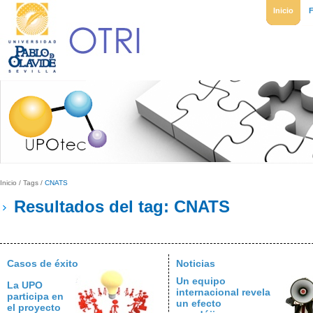
Inicio
Inicio
/
Tags
/
CNATS
Resultados del tag: CNATS
Casos de éxito
Noticias
Un equipo
La UPO
internacional revela
participa en
un efecto
el proyecto