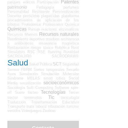
Patentes
parques eólicos
Participación
patrimonio
Pedagogía
perfumes
Personalidad Resistente
Personalización
Docente
pesticidas
plaguicidas
plataforma
procedimientos de aplicación de los
tributos
Proteómica
Proteosoma
Química
Químicas
Raman
reactores enzimáticos
Recursos naturales
Recursos Marinos
Rendimiento deportivo
residuos
resistencia
a antibióticos
resonancia magnética
Restauración
riesgo tóxico
Robótica
Root
Simulators
RSC
RSE
Running
Ruralidad
SACROAJIR®
SACRODRAW®
Salud
SCT
Salud Pública
Seguridad
Sensor FBRM
Series temporales
Sexado
Aves
Simulación
Simulación Molecular
Síndrome MELAS
smart cities
Social
socioeconómicos
Media
socialización
Sociología
Soft Computing
Software
spin-
Tecnologías
off
Suero lácteo
Tercer
Tic
sector
terremotos
toxicología
Traducción
Transformación Educativa
Transporte
trata laboral
tributación
turismo
vertidos
Videojuegos
Zeolitas