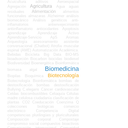
Acuicultura
aditivos
Aeroespacial
Agricultura
Agregación
Agua
aguas
Alimentación
residuales
alimentos
funcionales
almazaras
Alzheimer
análisis
biomecánico
Análisis genéticos
anti-
inflamatorios
antienvejecimiento
antiinflamatorio
antioxidantes
Apoptosis
aprendizaje
Aprendizaje Activo
Aprendizaje-Servicio
ApS
Aromas
Arqueología
asesoramiento
asistente
conversacional (Chatbot)
Atrofia muscular
espinal (AME)
Automatización Académica.
Bebidas
Bicicleta
Big Data
BIO-MS
bioadsorción
Biocarbon
biocidas
biodiesel
Biodiversidad
Bioenergética
Bioinformática
Biomedicina
biomasa algal
Biotecnología
Biopilas
Bioquímica
Biotecnología Bioinformática
bombas de
destoxificación
bombas destoxificación
Bullying
C.elegans
Cáncer
cardiovascular
Celdas biocombustibles
Celiaquía
Células
madre
celulosa
ciudadanía
clasificación de
plantas
CO2
Coeducación
Coenzima Q
colecciones biológicas
comercio
electrónico
Competencia Digital
competencias plurilingües y pluriculturales
Composición corporal
Compostaje
compromiso social
compuestos bioactivos
Comunicación internacional
Comunidad