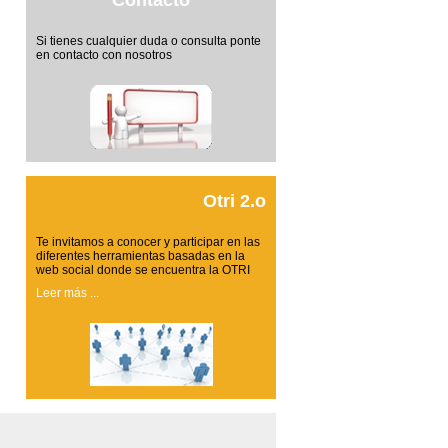
Contacto
Si tienes cualquier duda o consulta ponte
en contacto con nosotros
Otri 2.o
Te invitamos a conocer y participar en las
diferentes herramientas basadas en la
web social donde se encuentra la OTRI
Leer más ...