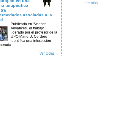
adójico en una
Leer más ...
na terapéutica
tra
ermedades asociadas a la
ad
Publicado en 'Science
Advances', el trabajo
liderado por el profesor de la
UPO Mario D. Cordero
identifica una interacción
perada ...
Ver todas ...