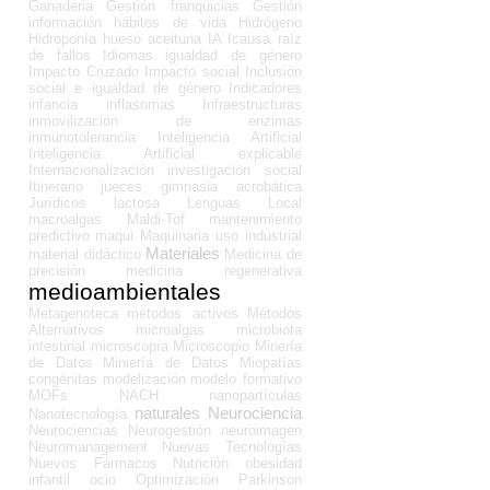
Ganaderia
Gestión franquicias
Gestión
información
hábitos de vida
Hidrógeno
Hidroponía
hueso aceituna
IA
Icausa raíz
de fallos
Idiomas
igualdad de género
Impacto Cruzado
Impacto social
Inclusión
social e igualdad de género
Indicadores
infancia
inflasomas
Infraestructuras
inmovilización de enzimas
inmunotolerancia
Inteligencia Artificial
Inteligencia Artificial explicable
Internacionalización
investigación social
Itinerario
jueces gimnasia acrobática
Jurídicos
lactosa
Lenguas
Local
macroalgas
Maldi-Tof
mantenimiento
predictivo
maqui
Maquinaria uso industrial
Materiales
material didáctico
Medicina de
precisión
medicina regenerativa
medioambientales
Metagenoteca
métodos activos
Métodos
Alternativos
microalgas
microbiota
intestinal
microscopía
Microscopio
Minería
de Datos
Miniería de Datos
Miopatías
congénitas
modelización
modelo formativo
MOFs
NACH
nanopartículas
naturales
Neurociencia
Nanotecnología
Neurociencias
Neurogestión
neuroimagen
Neuromanagement
Nuevas Tecnologías
Nuevos Fármacos
Nutrición
obesidad
infantil
ocio
Optimización
Parkinson