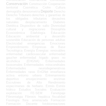
Conservación
Construcción
Cooperación
territorial
Cosmética
Crohn
Cultura
Deporte
demográfia
densiometría
Derecho
Derecho Tributario
derechos y garantías de
los obligados tributarios
desastres
naturales
desplazamiento
Diabetes
Dietética
Dispositivo de salto
Diversidad
cultural y migraciones
Drosophila
Ecosistémica
Edafología
Educación
Educación ambiental y desarrollo
sostenible
Educación de personas adultas
Electricidad
emergencias
Emociones
Emprendimiento
Empresas de Base
Tecnológica
Energía
Energías renovables
enfermedad cardiovascular
enfermedad
gaucher
enfermedad hígado graso no
alcohólica (EHGNA)
Enfermedades
lisosomales
Enfermedades mitocondriales
Enfermedades neurodegenerativas
Enfermedades raras
EnGNet
enseñanza
activa
entorno urbano
Entrenamiento
deportivo
envejecimiento
enzimas
Escrutineo de Alto Rendimiento
especímenes de herbario.
Estrés
Estrés
hídrico
Estudios Sociales
Evaluación
explotación
FE-SEM
Fenotipaje
Fibromialgia
Fibrosis hepática
fiscalidad
Fisiología
flora amenazada
Formación
Formación Docente
fotobiorreactores