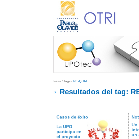
Inicio
/
Tags
/
RExQUAL
Resultados del tag: 
Casos de éxito
Not
Un 
La UPO
int
participa en
un 
el proyecto