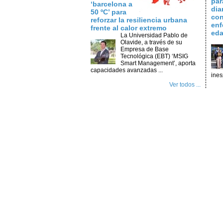
par
‘barcelona a
dia
50 ºC’ para
con
reforzar la resiliencia urbana
enf
frente al calor extremo
ed
La Universidad Pablo de
Olavide, a través de su
Empresa de Base
Tecnológica (EBT) ‘MSIG
Smart Management’, aporta
capacidades avanzadas ...
ines
Ver todos ...