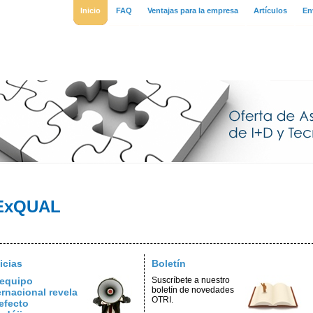
Inicio
FAQ
Ventajas para la empresa
Artículos
En
RExQUAL
icias
Boletín
equipo
Suscríbete a nuestro
boletín de novedades
ernacional revela
OTRI.
efecto