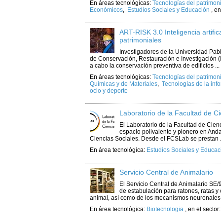
En áreas tecnológicas:
Tecnologías del patrimon
Económicos
,
Estudios Sociales y Educación
,
en
ART-RISK 3.0 Inteligencia artific
patrimoniales
Investigadores de la Universidad Pablo
de Conservación, Restauración e Investigación (I
a cabo la conservación preventiva de edificios ...
En áreas tecnológicas:
Tecnologías del patrimon
Químicas y de Materiales
,
Tecnologías de la inf
ocio y deporte
Laboratorio de la Facultad de C
El Laboratorio de la Facultad de Cie
espacio polivalente y pionero en Anda
Ciencias Sociales. Desde el FCSLab se prestan .
En área tecnológica:
Estudios Sociales y Educac
Servicio Central de Animalario
El Servicio Central de Animalario SE
de estabulación para ratones, ratas 
animal, así como de los mecanismos neuronales 
En área tecnológica:
Biotecnologia
,
en el sector