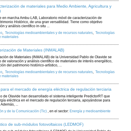
terización de materiales para Medio Ambiente, Agricultura y
)
e en marcha Ambu-LAB, Laboratorio móvil de caracterización de
trimonio Histórico, de una gran versatilidad. Tiene como objetivo
 y análisis científico in-situ ...
io
,
Tecnologías medioambientales y de recursos naturales
,
Tecnologías
y materiales
terización de Materiales (INMALAB)
ización de Materiales (INMALAB) de la Universidad Pablo de Olavide se
 de valoración y análisis científico de materiales de interés energético,
n del patrimonio histórico-artístico, ...
io
,
Tecnologías medioambientales y de recursos naturales
,
Tecnologías
y materiales
para el mercado de energía eléctrica de regulación terciaria
o de Olavide han desarrollado el sistema inteligente PredictorRT que
ergía eléctrica en el mercado de regulación terciaria, apoyándose para
 Además, ...
ón y de la Comunicación (Tic)
,
en el sector:
Energía y medioambiente
stico de sub-módulos fotovoltaicos (LEDMOF)