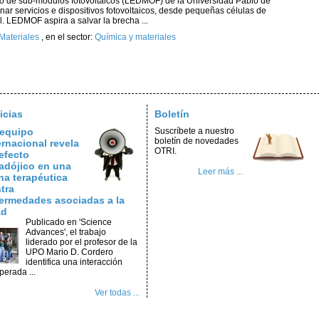
co de sub-módulos fotovoltaicos (LEDMOF) de la Universidad Pablo de
nar servicios e dispositivos fotovoltaicos, desde pequeñas células de
l. LEDMOF aspira a salvar la brecha ...
Materiales
,
en el sector:
Química y materiales
icias
Boletín
equipo
Suscríbete a nuestro
boletín de novedades
ernacional revela
OTRI.
efecto
adójico en una
Leer más ...
na terapéutica
tra
ermedades asociadas a la
ad
Publicado en 'Science
Advances', el trabajo
liderado por el profesor de la
UPO Mario D. Cordero
identifica una interacción
perada ...
Ver todas ...