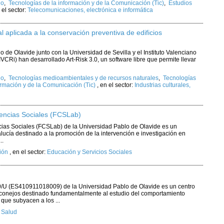
io
,
Tecnologías de la información y de la Comunicación (Tic)
,
Estudios
 el sector:
Telecomunicaciones, electrónica e informática
al aplicada a la conservación preventiva de edificios
 de Olavide junto con la Universidad de Sevilla y el Instituto Valenciano
VCRi) han desarrollado Art-Risk 3.0, un software libre que permite llevar
io
,
Tecnologías medioambientales y de recursos naturales
,
Tecnologías
ormación y de la Comunicación (Tic)
,
en el sector:
Industrias culturales,
iencias Sociales (FCSLab)
ncias Sociales (FCSLab) de la Universidad Pablo de Olavide es un
lucía destinado a la promoción de la intervención e investigación en
..
ión
,
en el sector:
Educación y Servicios Sociales
/9/U (ES410911018009) de la Universidad Pablo de Olavide es un centro
y conejos destinado fundamentalmente al estudio del comportamiento
que subyacen a los ...
:
Salud