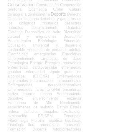
Conservación
Construcción
Cooperación
territorial
Cosmética
Crohn
Cultura
Deporte
demográfia
densiometría
Derecho
Derecho Tributario
derechos y garantías de
los obligados tributarios
desastres
naturales
desplazamiento
Diabetes
Dietética
Dispositivo de salto
Diversidad
cultural y migraciones
Drosophila
Ecosistémica
Edafología
Educación
Educación ambiental y desarrollo
sostenible
Educación de personas adultas
Electricidad
emergencias
Emociones
Emprendimiento
Empresas de Base
Tecnológica
Energía
Energías renovables
enfermedad cardiovascular
enfermedad
gaucher
enfermedad hígado graso no
alcohólica (EHGNA)
Enfermedades
lisosomales
Enfermedades mitocondriales
Enfermedades neurodegenerativas
Enfermedades raras
EnGNet
enseñanza
activa
entorno urbano
Entrenamiento
deportivo
envejecimiento
enzimas
Escrutineo de Alto Rendimiento
especímenes de herbario.
Estrés
Estrés
hídrico
Estudios Sociales
Evaluación
explotación
FE-SEM
Fenotipaje
Fibromialgia
Fibrosis hepática
fiscalidad
Fisiología
flora amenazada
Formación
Formación Docente
fotobiorreactores