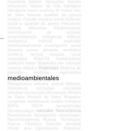
Ganaderia
Gestión franquicias
Gestión
información
hábitos de vida
Hidrógeno
Hidroponía
hueso aceituna
IA
Icausa raíz
de fallos
Idiomas
igualdad de género
Impacto Cruzado
Impacto social
Inclusión
social e igualdad de género
Indicadores
infancia
inflasomas
Infraestructuras
inmovilización de enzimas
inmunotolerancia
Inteligencia Artificial
Inteligencia Artificial explicable
Internacionalización
investigación social
Itinerario
jueces gimnasia acrobática
Jurídicos
lactosa
Lenguas
Local
macroalgas
Maldi-Tof
mantenimiento
predictivo
maqui
Maquinaria uso industrial
Materiales
material didáctico
Medicina de
precisión
medicina regenerativa
medioambientales
Metagenoteca
métodos activos
Métodos
Alternativos
microalgas
microbiota
intestinal
microscopía
Microscopio
Minería
de Datos
Miniería de Datos
Miopatías
congénitas
modelización
modelo formativo
MOFs
NACH
nanopartículas
naturales
Neurociencia
Nanotecnología
Neurociencias
Neurogestión
neuroimagen
Neuromanagement
Nuevas Tecnologías
Nuevos Fármacos
Nutrición
obesidad
infantil
ocio
Optimización
Parkinson