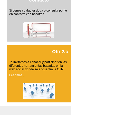
Contacto
Si tienes cualquier duda o consulta ponte
en contacto con nosotros
Otri 2.o
Te invitamos a conocer y participar en las
diferentes herramientas basadas en la
web social donde se encuentra la OTRI
Leer más ...