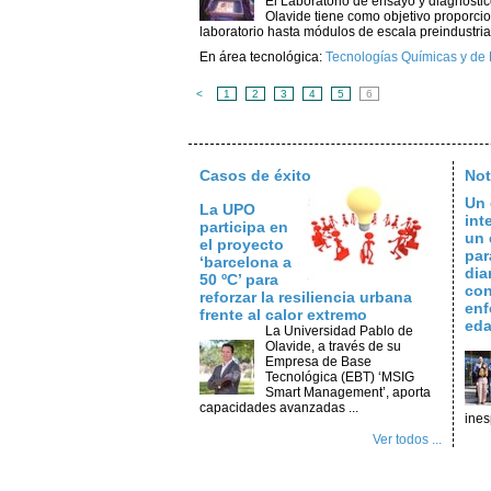
El Laboratorio de ensayo y diagnósti
Olavide tiene como objetivo proporcio
laboratorio hasta módulos de escala preindustria
En área tecnológica:
Tecnologías Químicas y de 
<
1
2
3
4
5
6
Casos de éxito
Not
Un 
La UPO
int
participa en
un 
el proyecto
par
‘barcelona a
dia
50 ºC’ para
con
reforzar la resiliencia urbana
enf
frente al calor extremo
ed
La Universidad Pablo de
Olavide, a través de su
Empresa de Base
Tecnológica (EBT) ‘MSIG
Smart Management’, aporta
capacidades avanzadas ...
ines
Ver todos ...