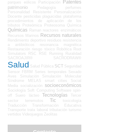
Patentes
parques eólicos
Participación
patrimonio
Pedagogía
perfumes
Personalidad Resistente
Personalización
Docente
pesticidas
plaguicidas
plataforma
procedimientos de aplicación de los
tributos
Proteómica
Proteosoma
Química
Químicas
Raman
reactores enzimáticos
Recursos naturales
Recursos Marinos
Rendimiento deportivo
residuos
resistencia
a antibióticos
resonancia magnética
Restauración
riesgo tóxico
Robótica
Root
Simulators
RSC
RSE
Running
Ruralidad
SACROAJIR®
SACRODRAW®
Salud
SCT
Salud Pública
Seguridad
Sensor FBRM
Series temporales
Sexado
Aves
Simulación
Simulación Molecular
Síndrome MELAS
smart cities
Social
socioeconómicos
Media
socialización
Sociología
Soft Computing
Software
spin-
Tecnologías
off
Suero lácteo
Tercer
Tic
sector
terremotos
toxicología
Traducción
Transformación Educativa
Transporte
trata laboral
tributación
turismo
vertidos
Videojuegos
Zeolitas