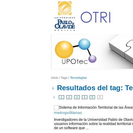
Inicio
/
Tags
/
Tecnologías
Resultados del tag: T
<
1
2
3
4
5
6
metropolitanas
Investigadores de la Universidad Pablo de Olavi
usuarios información sobre la realidad territorial
de un software que ...