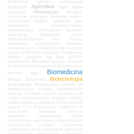
Acuicultura
aditivos
Aeroespacial
Agricultura
Agregación
Agua
aguas
Alimentación
residuales
alimentos
funcionales
almazaras
Alzheimer
análisis
biomecánico
Análisis genéticos
anti-
inflamatorios
antienvejecimiento
antiinflamatorio
antioxidantes
Apoptosis
aprendizaje
Aprendizaje Activo
Aprendizaje-Servicio
ApS
Aromas
Arqueología
asesoramiento
asistente
conversacional (Chatbot)
Atrofia muscular
espinal (AME)
Automatización Académica.
Bebidas
Bicicleta
Big Data
BIO-MS
bioadsorción
Biocarbon
biocidas
biodiesel
Biodiversidad
Bioenergética
Bioinformática
Biomedicina
biomasa algal
Biotecnología
Biopilas
Bioquímica
Biotecnología Bioinformática
bombas de
destoxificación
bombas destoxificación
Bullying
C.elegans
Cáncer
cardiovascular
Celdas biocombustibles
Celiaquía
Células
madre
celulosa
ciudadanía
clasificación de
plantas
CO2
Coeducación
Coenzima Q
colecciones biológicas
comercio
electrónico
Competencia Digital
competencias plurilingües y pluriculturales
Composición corporal
Compostaje
compromiso social
compuestos bioactivos
Comunicación internacional
Comunidad