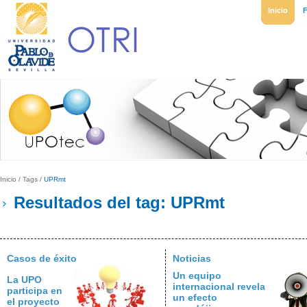
Inicio
Inicio
/
Tags
/
UPRmt
Resultados del tag: UPRmt
Casos de éxito
Noticias
Un equipo
La UPO
internacional revela
participa en
un efecto
el proyecto